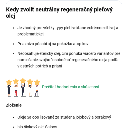
Kedy zvoliť neutrálny regeneračný pleťový
olej
Je vhodný pre všetky typy pleti vrátane extrémne citlivej a
problematickej
Priaznivo pôsobí aj na pokožku atopikov
Neobsahuje éterický olej, čím ponúka viacero variantov pre
namiešanie svojho "osobného" regeneračného oleja podľa
vlastných potrieb a prianí
Prečítať hodnotenia a skúsenosti
Zloženie
Oleje Saloos lisované za studena jojobový a borákový
bio-šípkový olej Saloos