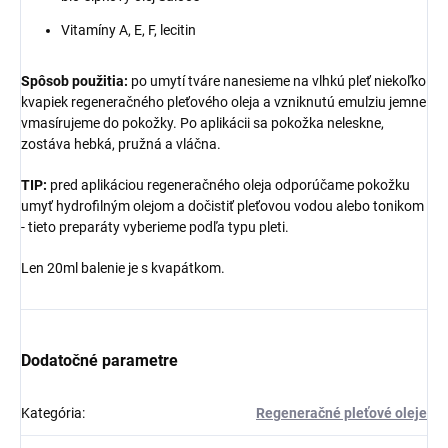
Vitamíny A, E, F, lecitin
Spôsob použitia:
po umytí tváre nanesieme na vlhkú pleť niekoľko
kvapiek regeneračného pleťového oleja a vzniknutú emulziu jemne
vmasírujeme do pokožky. Po aplikácii sa pokožka neleskne,
zostáva hebká, pružná a vláčna.
TIP:
pred aplikáciou regeneračného oleja odporúčame pokožku
umyť hydrofilným olejom a dočistiť pleťovou vodou alebo tonikom
- tieto preparáty vyberieme podľa typu pleti.
Len 20ml balenie je s kvapátkom.
Dodatočné parametre
Kategória
:
Regeneračné pleťové oleje