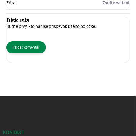
EAN
:
Zvoľte variant
Diskusia
Buďte prvý, kto napíše príspevok k tejto položke.
Pridať komentár
Z
á
p
ä
t
i
KONTAKT