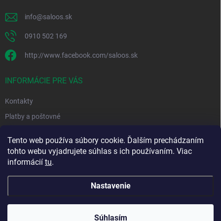
e
info
@
saloos.sk
0910 502 169
http://www.facebook.com/saloos.sk
INFORMÁCIE PRE VÁS
Kontakty
Platby a poštovné
Obchodné podmienky
Tento web používa súbory cookie. Ďalším prechádzaním
Podmienky ochrany osobných údajov
tohto webu vyjadrujete súhlas s ich používaním. Viac
informácií
tu
.
Moja objednávka
Nastavenie
Copyright 2026
Saloos.sk
. Všetky práva vyhradené.
Súhlasím