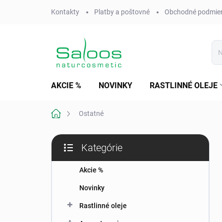
Prejsť
Kontakty
Platby a poštovné
Obchodné podmie
na
obsah
AKCIE %
NOVINKY
RASTLINNÉ OLEJE
Domov
Ostatné
B
Kategórie
o
Preskočiť
č
kategórie
n
Akcie %
ý
Novinky
p
a
Rastlinné oleje
n