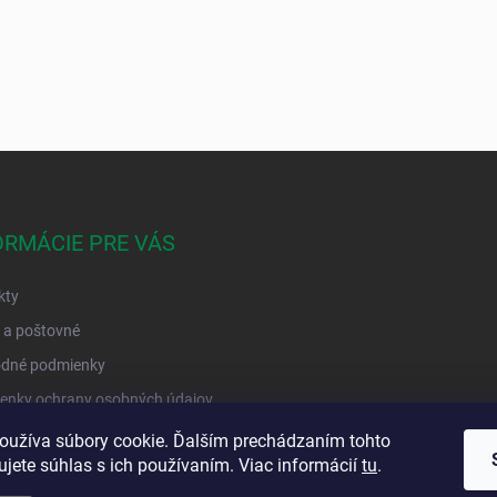
ORMÁCIE PRE VÁS
kty
 a poštovné
dné podmienky
enky ochrany osobných údajov
objednávka
oužíva súbory cookie. Ďalším prechádzaním tohto
jete súhlas s ich používaním. Viac informácií
tu
.