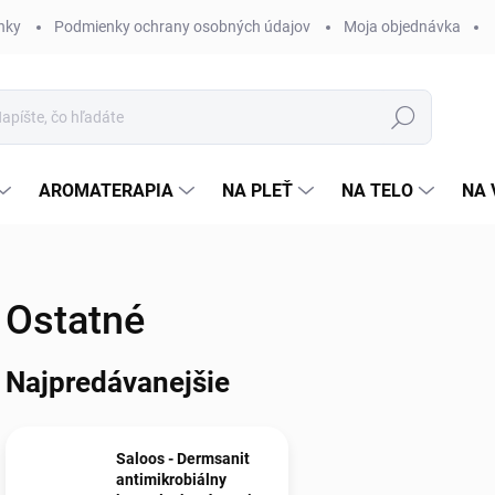
nky
Podmienky ochrany osobných údajov
Moja objednávka
Hľadať
AROMATERAPIA
NA PLEŤ
NA TELO
NA 
Ostatné
Najpredávanejšie
Saloos - Dermsanit
antimikrobiálny