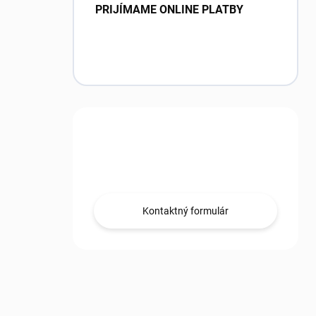
PRIJÍMAME ONLINE PLATBY
Máte otázku?
Obráťte sa na nás.
Kontaktný formulár