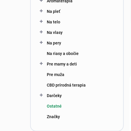
Aromaterapia
e
l
Na pleť
Na telo
Na vlasy
Na pery
Na riasy a obočie
Pre mamy a deti
Pre muža
CBD prírodná terapia
Darčeky
Ostatné
Značky