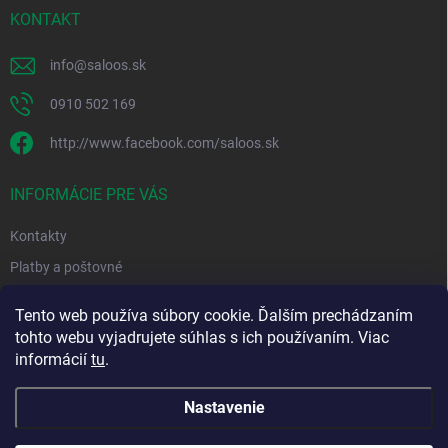
r
i
KONTAKT
v
e
k
y
info
@
saloos.sk
v
ý
0910 502 169
p
i
http://www.facebook.com/saloos.sk
s
u
INFORMÁCIE PRE VÁS
Kontakty
Platby a poštovné
Obchodné podmienky
Tento web používa súbory cookie. Ďalším prechádzaním
Podmienky ochrany osobných údajov
tohto webu vyjadrujete súhlas s ich používaním. Viac
informácií
tu
.
Moja objednávka
Nastavenie