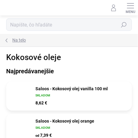
Prejsť
na
obsah
Hľadať
Na telo
Kokosové oleje
Najpredávanejšie
Saloos - Kokosový olej vanilla 100 ml
SKLADOM
8,62 €
Saloos - Kokosový olej orange
SKLADOM
7,39 €
od