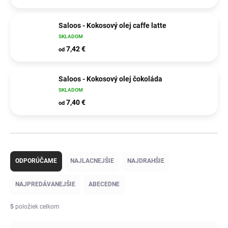
Saloos - Kokosový olej caffe latte
SKLADOM
7,42 €
od
Saloos - Kokosový olej čokoláda
SKLADOM
7,40 €
od
R
a
ODPORÚČAME
NAJLACNEJŠIE
NAJDRAHŠIE
d
e
NAJPREDÁVANEJŠIE
ABECEDNE
n
i
5
položiek celkom
e
p