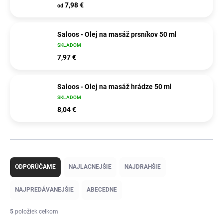
7,98 €
od
Saloos - Olej na masáž prsníkov 50 ml
SKLADOM
7,97 €
Saloos - Olej na masáž hrádze 50 ml
SKLADOM
8,04 €
R
a
ODPORÚČAME
NAJLACNEJŠIE
NAJDRAHŠIE
d
e
NAJPREDÁVANEJŠIE
ABECEDNE
n
i
5
položiek celkom
e