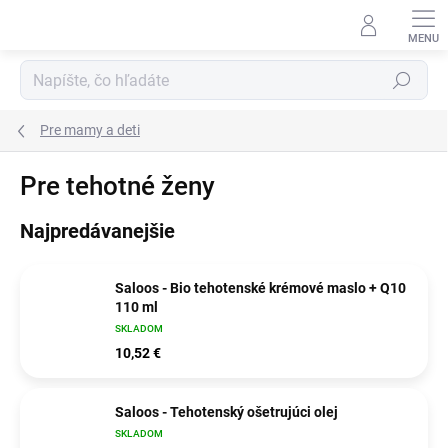
Prejsť
na
obsah
Hľadať
Pre mamy a deti
Pre tehotné ženy
Najpredávanejšie
Saloos - Bio tehotenské krémové maslo + Q10
110 ml
SKLADOM
10,52 €
Saloos - Tehotenský ošetrujúci olej
SKLADOM