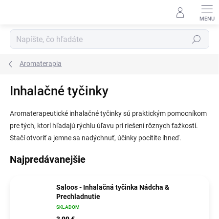
Prejsť
na
obsah
Hľadať
Aromaterapia
Inhalačné tyčinky
Aromaterapeutické inhalačné tyčinky sú praktickým pomocníkom
pre tých, ktorí hľadajú rýchlu úľavu pri riešení rôznych ťažkostí.
Stačí otvoriť a jemne sa nadýchnuť, účinky pocítite ihneď.
Najpredávanejšie
Saloos - Inhalačná tyčinka Nádcha &
Prechladnutie
SKLADOM
3,99 €