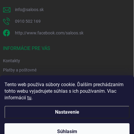
e
info
@
saloos.sk
0910 502 169
http://www.facebook.com/saloos.sk
INFORMÁCIE PRE VÁS
Kontakty
Platby a poštovné
Obchodné podmienky
Tento web používa súbory cookie. Ďalším prechádzaním
Podmienky ochrany osobných údajov
tohto webu vyjadrujete súhlas s ich používaním. Viac
informácií
tu
.
Moja objednávka
Nastavenie
Copyright 2026
Saloos.sk
. Všetky práva vyhradené.
Súhlasím