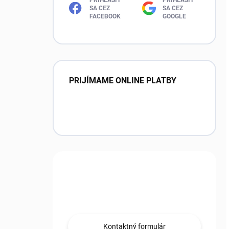
SA CEZ
SA CEZ
FACEBOOK
GOOGLE
PRIJÍMAME ONLINE PLATBY
Máte otázku?
Obráťte sa na nás.
Kontaktný formulár