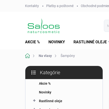
Prejsť
Kontakty
Platby a poštovné
Obchodné podmie
na
obsah
AKCIE %
NOVINKY
RASTLINNÉ OLEJE
Domov
Na vlasy
Šampóny
B
Kategórie
o
Preskočiť
č
kategórie
n
Akcie %
ý
Novinky
p
a
Rastlinné oleje
n