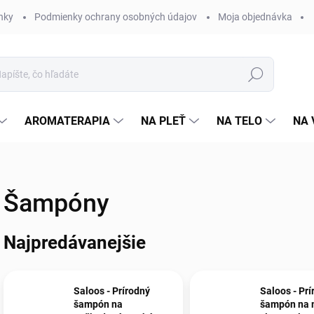
nky
Podmienky ochrany osobných údajov
Moja objednávka
Hľadať
AROMATERAPIA
NA PLEŤ
NA TELO
NA 
Šampóny
Najpredávanejšie
Saloos - Prírodný
Saloos - Prí
šampón na
šampón na 