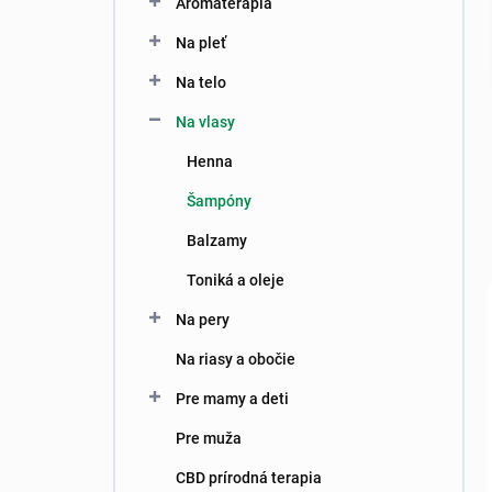
Aromaterapia
e
l
Na pleť
Na telo
Na vlasy
Henna
Šampóny
Balzamy
Toniká a oleje
Na pery
Na riasy a obočie
Pre mamy a deti
Pre muža
CBD prírodná terapia