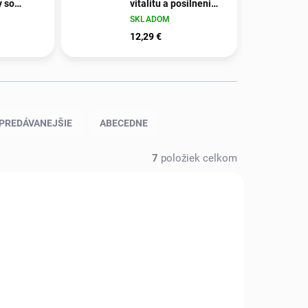
y so
vitalitu a posilnenie
upinám
vlasov 200 ml
SKLADOM
12,29 €
PREDÁVANEJŠIE
ABECEDNE
7
položiek celkom