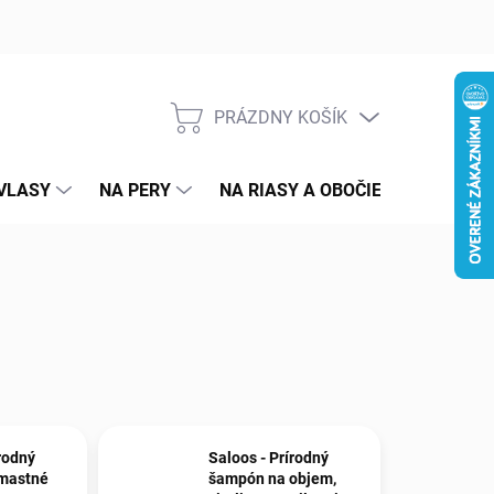
PRÁZDNY KOŠÍK
NÁKUPNÝ
KOŠÍK
VLASY
NA PERY
NA RIASY A OBOČIE
PRE MAM
rodný
Saloos - Prírodný
mastné
šampón na objem,