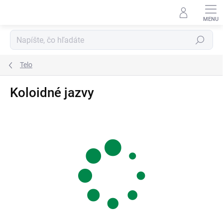
Prejsť
na
obsah
Hľadať
Telo
Koloidné jazvy