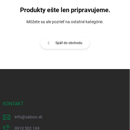
Produkty ešte len pripravujeme.
Môžete sa ale pozrieť na ostatné kategórie.
Späť do obchodu
Z
á
p
ä
t
i
KONTAKT
e
info
@
saloos.sk
0910 502 169