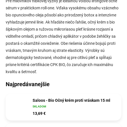
Pre milovníkov hĺbkovej výživy je ideálnou voľbou liftingové očné
sérum v praktickom roll-one. Vďaka vysokému obsahu vzácneho
bio opunciového oleja pôsobí ako prirodzený botox a intenzívne
vyhladzuje jemné línie. Ak hľadáte niečo ľahšie, očný krém s bio
šípkovým olejom a ružovou mikroriasou pleť krásne rozjasní a
viditeľne omladí, pričom chladivý aplikátor v podobe žehličky sa
postará o okamžité osvieženie. Obe riešenia účinne bojujú proti
vráskam, tmavým kruhom aj strate elasticity. Výrobky sú
dermatologicky testované, vhodné aj pre citlivú pleť a spĺňajú
prísne kritériá certifikácie CPK BIO, čo zaručuje ich maximálnu
kvalitu a šetrnosť.
Najpredávanejšie
Saloos - Bio Očný krém proti vráskam 15 ml
SKLADOM
13,69 €