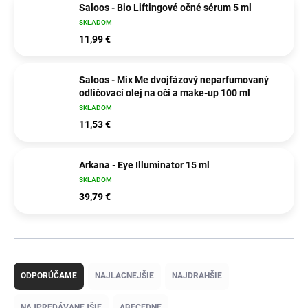
Saloos - Bio Liftingové očné sérum 5 ml
SKLADOM
11,99 €
Saloos - Mix Me dvojfázový neparfumovaný
odličovací olej na oči a make-up 100 ml
SKLADOM
11,53 €
Arkana - Eye Illuminator 15 ml
SKLADOM
39,79 €
R
a
ODPORÚČAME
NAJLACNEJŠIE
NAJDRAHŠIE
d
e
NAJPREDÁVANEJŠIE
ABECEDNE