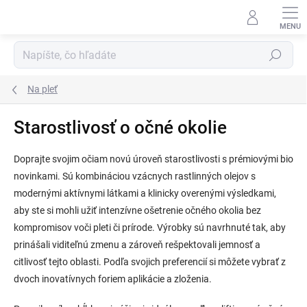
Prejsť
na
obsah
Hľadať
Na pleť
Starostlivosť o očné okolie
Doprajte svojim očiam novú úroveň starostlivosti s prémiovými bio
novinkami. Sú kombináciou vzácnych rastlinných olejov s
modernými aktívnymi látkami a klinicky overenými výsledkami,
aby ste si mohli užiť intenzívne ošetrenie očného okolia bez
kompromisov voči pleti či prírode. Výrobky sú navrhnuté tak, aby
prinášali viditeľnú zmenu a zároveň rešpektovali jemnosť a
citlivosť tejto oblasti. Podľa svojich preferencií si môžete vybrať z
dvoch inovatívnych foriem aplikácie a zloženia.