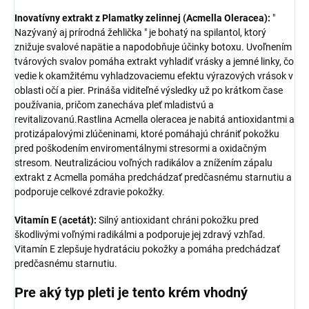
Inovatívny extrakt z Plamatky zelinnej (Acmella Oleracea):
"
Nazývaný aj prírodná žehlička " je bohatý na spilantol, ktorý
znižuje svalové napätie a napodobňuje účinky botoxu. Uvoľnením
tvárových svalov pomáha extrakt vyhladiť vrásky a jemné linky, čo
vedie k okamžitému vyhladzovaciemu efektu výrazových vrások v
oblasti očí a pier. Prináša viditeľné výsledky už po krátkom čase
používania, pričom zanecháva pleť mladistvú a
revitalizovanú.Rastlina Acmella oleracea je nabitá antioxidantmi a
protizápalovými zlúčeninami, ktoré pomáhajú chrániť pokožku
pred poškodením enviromentálnymi stresormi a oxidačným
stresom. Neutralizáciou voľných radikálov a znížením zápalu
extrakt z Acmella pomáha predchádzať predčasnému starnutiu a
podporuje celkové zdravie pokožky.
Vitamín E (acetát):
Silný antioxidant chráni pokožku pred
škodlivými voľnými radikálmi a podporuje jej zdravý vzhľad.
Vitamín E zlepšuje hydratáciu pokožky a pomáha predchádzať
predčasnému starnutiu.
Pre aký typ pleti je tento krém vhodný