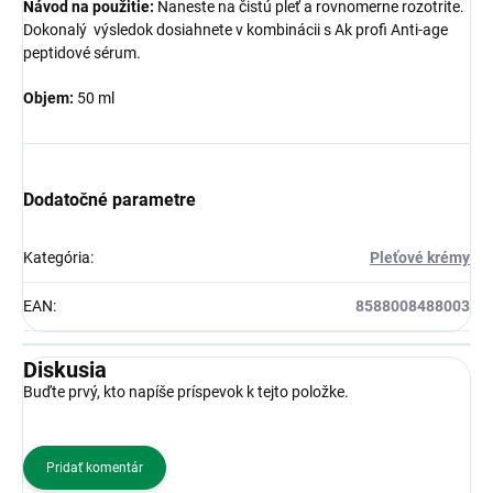
Návod na použitie:
Naneste na čistú pleť a rovnomerne rozotrite.
Dokonalý výsledok dosiahnete v kombinácii s Ak profi Anti-age
peptidové sérum.
Objem:
50 ml
Dodatočné parametre
Kategória
:
Pleťové krémy
EAN
:
8588008488003
Diskusia
Buďte prvý, kto napíše príspevok k tejto položke.
Pridať komentár