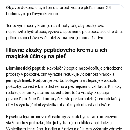
Objavte dokonalú symfóniu starostlivosti o pleť s naším 24-
hodinovým pleťovým krémom.
Tento výnimočný krém je navrhnutý tak, aby poskytoval
nepretržitú hydratáciu, výživu a spevnenie pleti počas celého dňa,
pričom zanecháva vašu pleť zamatovo jemnú a žiarivú.
Hlavné zložky peptidového krému a ich
magické účinky na pleť
Biomimetický peptid:
Revolučný peptid napodobňuje prirodzené
procesy v pokožke, čím výrazne redukuje viditeľnosť vrások a
jemných liniek. Podporuje tvorbu kolagénu a zlepšuje elasticitu
pokožky, čo vedie k mladistvému a pevnejšiemu vzhľadu. Klinicky
redukuje známky starnutia: ochabnutoť a vrásky, zlepšuje
pevnosť, pružnosť a kontúry čeluste pre kompletný remodelačný
efekt s vynikajúcimi výsledkami v rôznych oblastiach tváre.
Kyselina hyaluronová:
Absolútny zázrak hydratácie intenzívne
viaže vodu v pokožke, čím ju hydratuje do hĺbky a vyhladzuje.
Výsledkom je pružná, hladká a žiarivá pleť, ktorá vyžaruje zdravie