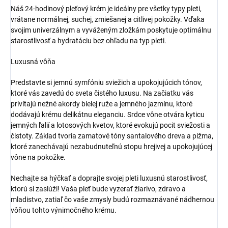
Náš 24-hodinový pleťový krém je ideálny pre všetky typy pleti,
vrátane normálnej, suchej, zmiešanej a citlivej pokožky. Vďaka
svojim univerzálnym a vyváženým zložkám poskytuje optimálnu
starostlivosť a hydratáciu bez ohľadu na typ pleti.
Luxusná vôňa
Predstavte si jemnú symfóniu sviežich a upokojujúcich tónov,
ktoré vás zavedú do sveta čistého luxusu. Na začiatku vás
privítajú nežné akordy bielej ruže a jemného jazmínu, ktoré
dodávajú krému delikátnu eleganciu. Srdce vône otvára kyticu
jemných ľalií a lotosových kvetov, ktoré evokujú pocit sviežosti a
čistoty. Základ tvoria zamatové tóny santalového dreva a pižma,
ktoré zanechávajú nezabudnuteľnú stopu hrejivej a upokojujúcej
vône na pokožke.
Nechajte sa hýčkať a doprajte svojej pleti luxusnú starostlivosť,
ktorú si zaslúži! Vaša pleť bude vyzerať žiarivo, zdravo a
mladistvo, zatiaľ čo vaše zmysly budú rozmaznávané nádhernou
vôňou tohto výnimočného krému.