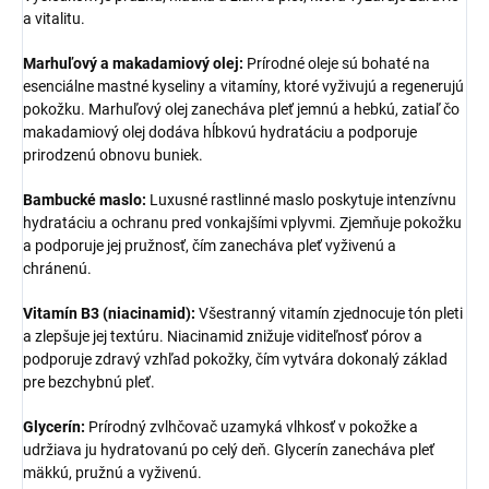
a vitalitu.
Marhuľový a makadamiový olej:
Prírodné oleje sú bohaté na
esenciálne mastné kyseliny a vitamíny, ktoré vyživujú a regenerujú
pokožku. Marhuľový olej zanecháva pleť jemnú a hebkú, zatiaľ čo
makadamiový olej dodáva hĺbkovú hydratáciu a podporuje
prirodzenú obnovu buniek.
Bambucké maslo:
Luxusné rastlinné maslo poskytuje intenzívnu
hydratáciu a ochranu pred vonkajšími vplyvmi. Zjemňuje pokožku
a podporuje jej pružnosť, čím zanecháva pleť vyživenú a
chránenú.
Vitamín B3 (niacinamid):
Všestranný vitamín zjednocuje tón pleti
a zlepšuje jej textúru. Niacinamid znižuje viditeľnosť pórov a
podporuje zdravý vzhľad pokožky, čím vytvára dokonalý základ
pre bezchybnú pleť.
Glycerín:
Prírodný zvlhčovač uzamyká vlhkosť v pokožke a
udržiava ju hydratovanú po celý deň. Glycerín zanecháva pleť
mäkkú, pružnú a vyživenú.