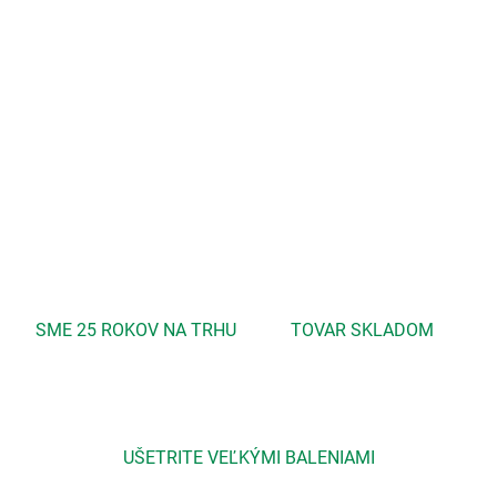
−
+
Pridať do košíka
Inovatívna starostlivosť o pleť na najvyššej úrovni
DETAILNÉ INFORMÁCIE
OPÝTAŤ SA
STRÁŽIŤ
SME 25 ROKOV NA TRHU
TOVAR SKLADOM
UŠETRITE VEĽKÝMI BALENIAMI