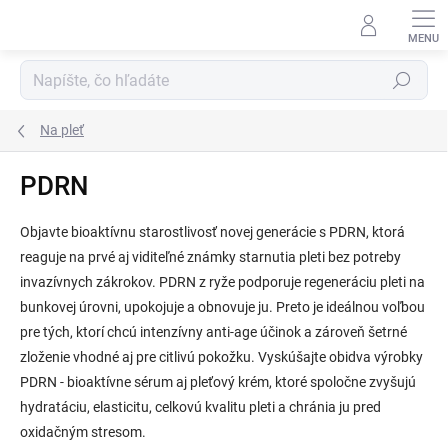
Prejsť
na
obsah
Hľadať
Na pleť
PDRN
Objavte bioaktívnu starostlivosť novej generácie s PDRN, ktorá
reaguje na prvé aj viditeľné známky starnutia pleti bez potreby
invazívnych zákrokov. PDRN z ryže podporuje regeneráciu pleti na
bunkovej úrovni, upokojuje a obnovuje ju. Preto je ideálnou voľbou
pre tých, ktorí chcú intenzívny anti-age účinok a zároveň šetrné
zloženie vhodné aj pre citlivú pokožku. Vyskúšajte obidva výrobky
PDRN - bioaktívne sérum aj pleťový krém, ktoré spoločne zvyšujú
hydratáciu, elasticitu, celkovú kvalitu pleti a chránia ju pred
oxidačným stresom.