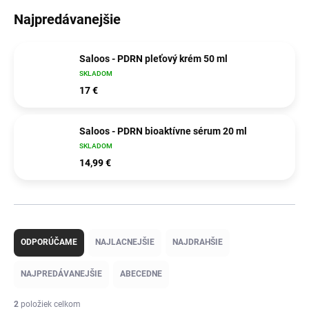
Najpredávanejšie
Saloos - PDRN pleťový krém 50 ml
SKLADOM
17 €
Saloos - PDRN bioaktívne sérum 20 ml
SKLADOM
14,99 €
R
a
ODPORÚČAME
NAJLACNEJŠIE
NAJDRAHŠIE
d
e
NAJPREDÁVANEJŠIE
ABECEDNE
n
i
2
položiek celkom