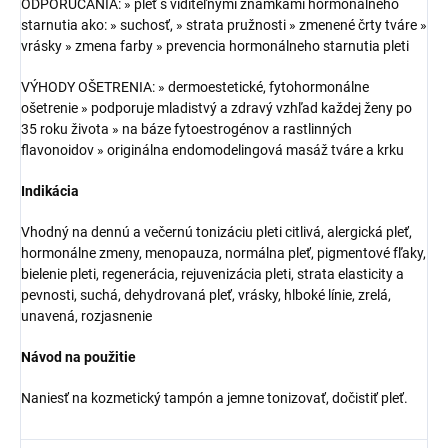
ODPORÚČANIA: » pleť s viditeľnými známkami hormonálneho
starnutia ako: » suchosť, » strata pružnosti » zmenené črty tváre »
vrásky » zmena farby » prevencia hormonálneho starnutia pleti
VÝHODY OŠETRENIA: » dermoestetické, fytohormonálne
ošetrenie » podporuje mladistvý a zdravý vzhľad každej ženy po
35 roku života » na báze fytoestrogénov a rastlinných
flavonoidov » originálna endomodelingová masáž tváre a krku
Indikácia
Vhodný na dennú a večernú tonizáciu pleti citlivá, alergická pleť,
hormonálne zmeny, menopauza, normálna pleť, pigmentové fľaky,
bielenie pleti, regenerácia, rejuvenizácia pleti, strata elasticity a
pevnosti, suchá, dehydrovaná pleť, vrásky, hlboké línie, zrelá,
unavená, rozjasnenie
Návod na použitie
Naniesť na kozmetický tampón a jemne tonizovať, dočistiť pleť.