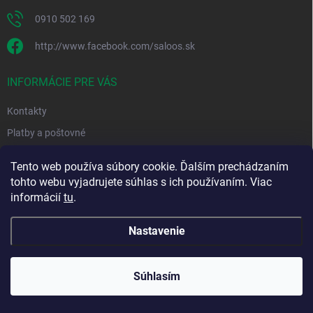
0910 502 169
http://www.facebook.com/saloos.sk
INFORMÁCIE PRE VÁS
Kontakty
Platby a poštovné
Obchodné podmienky
Tento web používa súbory cookie. Ďalším prechádzaním
Podmienky ochrany osobných údajov
tohto webu vyjadrujete súhlas s ich používaním. Viac
informácií
tu
.
Moja objednávka
Nastavenie
Copyright 2026
Saloos.sk
. Všetky práva vyhradené.
Súhlasím
Vytvoril Shoptet