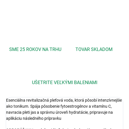
DETAILNÉ INFORMÁCIE
OPÝTAŤ SA
STRÁŽIŤ
SME 25 ROKOV NA TRHU
TOVAR SKLADOM
UŠETRITE VEĽKÝMI BALENIAMI
Esenciálna revitalizačná pleťová voda, ktorá pôsobí intenzívnejšie
ako tonikum. Spája pôsobenie fytoestrogénov a vitamínu C,
navracia pleti jas a správnu úroveň hydratácie, pripravuje na
aplikáciu následného prípravku