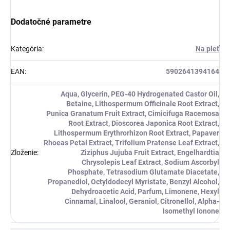
Dodatočné parametre
Kategória
:
Na pleť
EAN
:
5902641394164
Aqua, Glycerin, PEG-40 Hydrogenated Castor Oil,
Betaine, Lithospermum Officinale Root Extract,
Punica Granatum Fruit Extract, Cimicifuga Racemosa
Root Extract, Dioscorea Japonica Root Extract,
Lithospermum Erythrorhizon Root Extract, Papaver
Rhoeas Petal Extract, Trifolium Pratense Leaf Extract,
Zloženie
:
Ziziphus Jujuba Fruit Extract, Engelhardtia
Chrysolepis Leaf Extract, Sodium Ascorbyl
Phosphate, Tetrasodium Glutamate Diacetate,
Propanediol, Octyldodecyl Myristate, Benzyl Alcohol,
Dehydroacetic Acid, Parfum, Limonene, Hexyl
Cinnamal, Linalool, Geraniol, Citronellol, Alpha-
Isomethyl Ionone