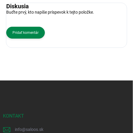
Diskusia
Buďte prvý, kto napíše príspevok k tejto položke.
Pridať komentár
Z
á
p
ä
t
i
KONTAKT
e
info
@
saloos.sk