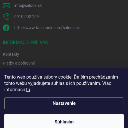
info
@
saloos.sk
0910 502 169
http://www.facebook.com/saloos.sk
INFORMÁCIE PRE VÁS
Kontakty
Platby a poštovné
Obchodné podmienky
Tento web používa súbory cookie. Ďalším prechádzaním
Podmienky ochrany osobných údajov
tohto webu vyjadrujete súhlas s ich používaním. Viac
informácií
tu
.
Moja objednávka
Nastavenie
Copyright 2026
Saloos.sk
. Všetky práva vyhradené.
Súhlasím