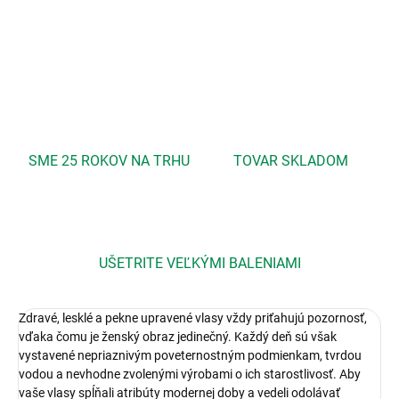
DETAILNÉ INFORMÁCIE
OPÝTAŤ SA
STRÁŽIŤ
SME 25 ROKOV NA TRHU
TOVAR SKLADOM
UŠETRITE VEĽKÝMI BALENIAMI
Zdravé, lesklé a pekne upravené vlasy vždy priťahujú pozornosť,
vďaka čomu je ženský obraz jedinečný. Každý deň sú však
vystavené nepriaznivým poveternostným podmienkam, tvrdou
vodou a nevhodne zvolenými výrobami o ich starostlivosť. Aby
vaše vlasy spĺňali atribúty modernej doby a vedeli odolávať