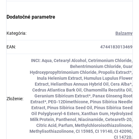
Dodatočné parametre
Kategória
:
Balzamy
EAN
:
4744183013469
INCI: Aqua, Cetearyl Alcohol, Cetrimonium Chloride,
Behentrimonium Chloride, Guar
Hydroxypropyltrimonium Chloride, Propolis Extract*,
Inula Helenium Extract, Humulus Lupulus Flower
Extract, Helianthus Annuus Hybrid Oil, Cera Alba*,
Cedrus Atlantica Bark Oil, Chamomilla Recutita Oil,
Geranium Sibiricum Extract*, Panax Ginseng Root
Zloženie
:
Extract*, PEG-12Dimethicone, Pinus Sibirica Needle
Extract, Pinus Sibirica Seed Oil, Pinus Sibirica Seed
Oil Polyglyceryl-6 Esters, Xanthan Gum, Hydrolyzed
Milk Protein, Panthenol, Niacinamide, Ceteareth-20,
Citric Acid, Parfum, Methylchloroisothiazolinone,
Methylisothiazolinone, CI 15985, CI 19140, CI 42090,
CI 14720.