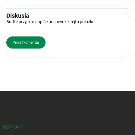
Diskusia
Buďte prvý, kto napíše príspevok k tejto položke.
Pridať komentár
Z
á
p
ä
t
i
KONTAKT
e