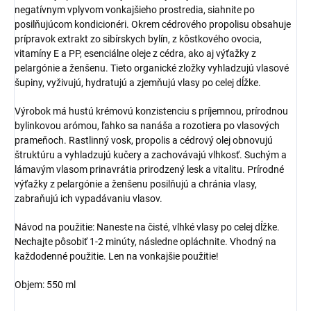
negatívnym vplyvom vonkajšieho prostredia, siahnite po
posilňujúcom kondicionéri. Okrem cédrového propolisu obsahuje
prípravok extrakt zo sibírskych bylín, z kôstkového ovocia,
vitamíny E a PP, esenciálne oleje z cédra, ako aj výťažky z
pelargónie a ženšenu. Tieto organické zložky vyhladzujú vlasové
šupiny, vyživujú, hydratujú a zjemňujú vlasy po celej dĺžke.
Výrobok má hustú krémovú konzistenciu s príjemnou, prírodnou
bylinkovou arómou, ľahko sa nanáša a rozotiera po vlasových
prameňoch. Rastlinný vosk, propolis a cédrový olej obnovujú
štruktúru a vyhladzujú kučery a zachovávajú vlhkosť. Suchým a
lámavým vlasom prinavrátia prirodzený lesk a vitalitu. Prírodné
výťažky z pelargónie a ženšenu posilňujú a chránia vlasy,
zabraňujú ich vypadávaniu vlasov.
Návod na použitie: Naneste na čisté, vlhké vlasy po celej dĺžke.
Nechajte pôsobiť 1-2 minúty, následne opláchnite. Vhodný na
každodenné použitie. Len na vonkajšie použitie!
Objem: 550 ml