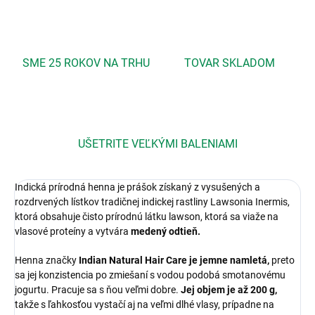
SME 25 ROKOV NA TRHU
TOVAR SKLADOM
UŠETRITE VEĽKÝMI BALENIAMI
Indická prírodná henna je prášok získaný z vysušených a
rozdrvených lístkov tradičnej indickej rastliny Lawsonia Inermis,
ktorá obsahuje čisto prírodnú látku lawson, ktorá sa viaže na
vlasové proteíny a vytvára
medený odtieň.
Henna značky
Indian Natural Hair Care je jemne namletá,
preto
sa jej konzistencia po zmiešaní s vodou podobá smotanovému
jogurtu. Pracuje sa s ňou veľmi dobre.
Jej objem je až 200 g,
takže s ľahkosťou vystačí aj na veľmi dlhé vlasy, prípadne na