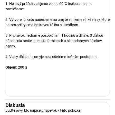
1. Henový prášok zalejeme vodou 60°C teplou a riadne
zamiešame.
2. Vytvorenú kašu nanesieme na umyté a mierne vlhké vlasy, ktoré
potom prikryjeme igelitovou fóliou a uterákom.
3. Prípravok necháme pôsobiť min. 1 hodinu a dlhšie. S dĺžkou
pôsobenia rastie intenzita farbiacich a blahodárnych účinkov
henny.
4. Vlasy dôkladne umyjeme a ošetríme bežným postupom.
Objem:
200 g
Diskusia
Buďte prvý, kto napíše príspevok k tejto položke.