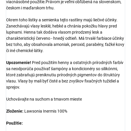
viacnásobné použitie.Právom je veľmi obľúbená na slovenskom,
českom i maďarskom trhu.
Okrem toho lístky a semienka tejto rastliny majú liečivé účinky.
Zanechávajú vlasy lesklé, hebké a chránia pokožku hlavy pred
lupinami. Henna tak dodáva vlasom prirodzený lesk a
charakteristický červeno - hnedý odtieň. Má trvalé farbiace účinky
bez toho, aby obsahovala amoniak, peroxid, parabény, ťažké kovy
či iné chemické látky.
Upozornenie!
Pred použitím henny a ostatných prírodných farbív
sa neodporúča používať šampóny a kondicionéry so silikónmi,
ktoré zabraňujú preniknutiu prírodných pigmentov do štruktúry
vlasu. Vlasy by mali byť čisté a bez zvyškov fixačných tužidiel a
sprejov.
Uchovávajte na suchom a tmavom mieste
Zloženie:
Lawsonia Inermis 100%
Použitie: