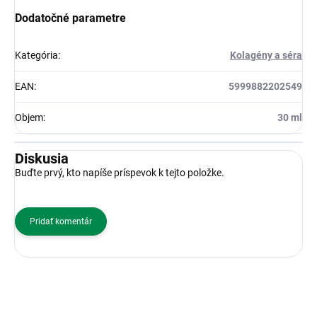
Dodatočné parametre
Kategória
:
Kolagény a séra
EAN
:
5999882202549
Objem
:
30 ml
Diskusia
Buďte prvý, kto napíše príspevok k tejto položke.
Pridať komentár