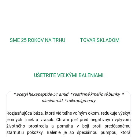
OPÝTAŤ SA
STRÁŽIŤ
SME 25 ROKOV NA TRHU
TOVAR SKLADOM
UŠETRITE VEĽKÝMI BALENIAMI
* acetyl hexapeptide-51 amid * rastlinné kmeňové bunky *
niacinamid * mikropigmenty
Rozjasňujúca báza, ktoré viditeľne voľným okom, redukuje výskyt
jemných liniek a vrások. Chráni pleť pred negatívnym vplyvom
životného prostredia a pomáha v boji proti predčasnému
starnutiu pokožky. Balenie je so špeciálnou pumpou, ktorá