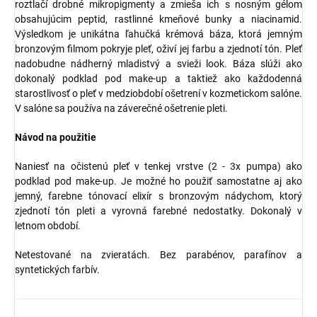
roztlačí drobné mikropigmenty a zmieša ich s nosným gélom
obsahujúcim peptid, rastlinné kmeňové bunky a niacinamid.
Výsledkom je unikátna ľahučká krémová báza, ktorá jemným
bronzovým filmom pokryje pleť, oživí jej farbu a zjednotí tón. Pleť
nadobudne nádherný mladistvý a svieži look. Báza slúži ako
dokonalý podklad pod make-up a taktiež ako každodenná
starostlivosť o pleť v medziobdobí ošetrení v kozmetickom salóne.
V salóne sa používa na záverečné ošetrenie pleti.
Návod na použitie
Naniesť na očistenú pleť v tenkej vrstve (2 - 3x pumpa) ako
podklad pod make-up. Je možné ho použiť samostatne aj ako
jemný, farebne tónovací elixír s bronzovým nádychom, ktorý
zjednotí tón pleti a vyrovná farebné nedostatky. Dokonalý v
letnom období.
Netestované na zvieratách. Bez parabénov, parafínov a
syntetických farbív.