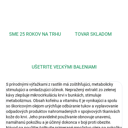
SME 25 ROKOV NA TRHU
TOVAR SKLADOM
UŠETRITE VEĽKÝMI BALENIAMI
S prírodnými výťažkami z rastlín má zoštíhľujúci, metabolicky
stimulujúci a omladzujúci účinok. Nepražený extrakt zo zelenej
kávy zlepšuje mikrocirkuláciu krvi v bunkách, stimuluje
metabolizmus. Obsah kofeínu a vitamínu E je vynikajúci a spolu
so škoricovým olejom urýchľuje odbúranie tukov a vyplavovanie
odpadových produktov nahromadených v spojivových tkanivách
kože do krvi. Jeho pravidelné používanie obnovuje unavenú,
namáhanú pokožku a je účinný dokonca v boji proti obezite.
Návod na použitie:Aplikujte primerané množstvo oleja na pokožku