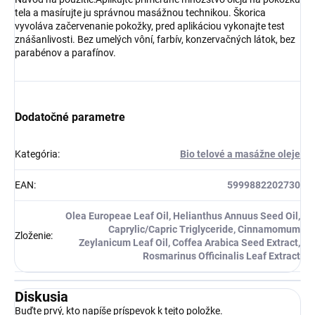
tela a masírujte ju správnou masážnou technikou. Škorica
vyvoláva začervenanie pokožky, pred aplikáciou vykonajte test
znášanlivosti. Bez umelých vôní, farbív, konzervačných látok, bez
parabénov a parafínov.
Dodatočné parametre
Kategória
:
Bio telové a masážne oleje
EAN
:
5999882202730
Olea Europeae Leaf Oil, Helianthus Annuus Seed Oil,
Caprylic/Capric Triglyceride, Cinnamomum
Zloženie
:
Zeylanicum Leaf Oil, Coffea Arabica Seed Extract,
Rosmarinus Officinalis Leaf Extract
Diskusia
Buďte prvý, kto napíše príspevok k tejto položke.