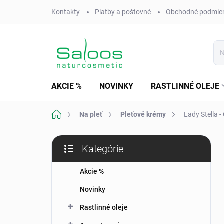
Prejsť
Kontakty
Platby a poštovné
Obchodné podmie
na
obsah
AKCIE %
NOVINKY
RASTLINNÉ OLEJE
Domov
Na pleť
Pleťové krémy
Lady Stella 
B
Kategórie
o
Preskočiť
č
kategórie
n
Akcie %
ý
Novinky
p
a
Rastlinné oleje
n