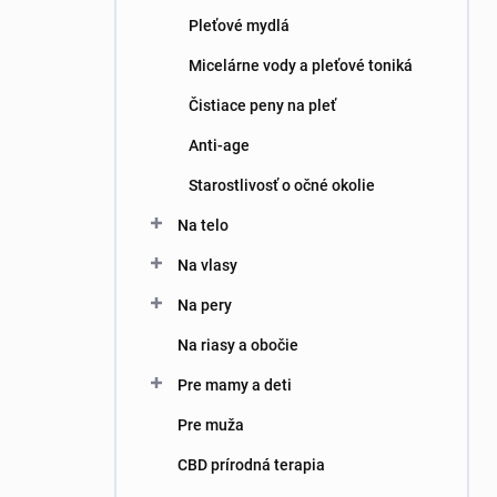
Pleťové mydlá
Micelárne vody a pleťové toniká
Čistiace peny na pleť
Anti-age
Starostlivosť o očné okolie
Na telo
Na vlasy
Na pery
Na riasy a obočie
Pre mamy a deti
Pre muža
CBD prírodná terapia