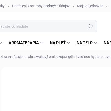
nky
Podmienky ochrany osobných údajov
Moja objednávka
Hľadať
AROMATERAPIA
NA PLEŤ
NA TELO
NA 
- Oliva Professional Ultrazvukový omladzujúci gél s kyselinou hyaluronov
1 hodnotenie
Podrobnosti hodnotenia
ZNAČKA:
LADY STE
12
Jedn
Skl
cena
MÔŽ