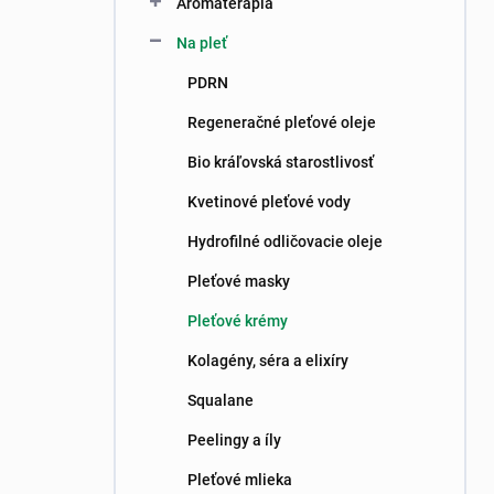
Aromaterapia
e
l
Na pleť
PDRN
Regeneračné pleťové oleje
Bio kráľovská starostlivosť
Kvetinové pleťové vody
Hydrofilné odličovacie oleje
Pleťové masky
Pleťové krémy
Kolagény, séra a elixíry
Squalane
Peelingy a íly
Pleťové mlieka