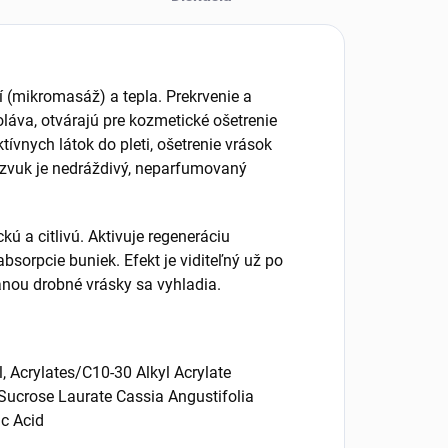
í (mikromasáž) a tepla. Prekrvenie a
oláva, otvárajú pre kozmetické ošetrenie
ívnych látok do pleti, ošetrenie vrások
razvuk je nedráždivý, neparfumovaný
kú a citlivú. Aktivuje regeneráciu
bsorpcie buniek. Efekt je viditeľný už po
anou drobné vrásky sa vyhladia.
l, Acrylates/C10-30 Alkyl Acrylate
 Sucrose Laurate Cassia Angustifolia
c Acid