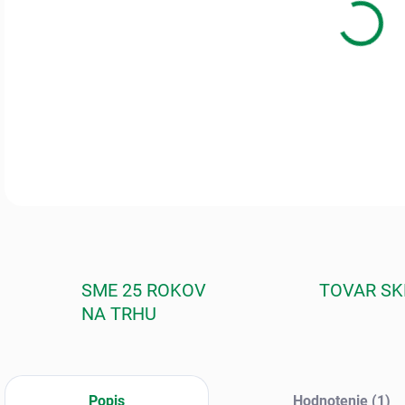
Je v
citli
scho
jedn
drob
DETA
SME 25 ROKOV
TOVAR S
NA TRHU
Popis
Hodnotenie (1)