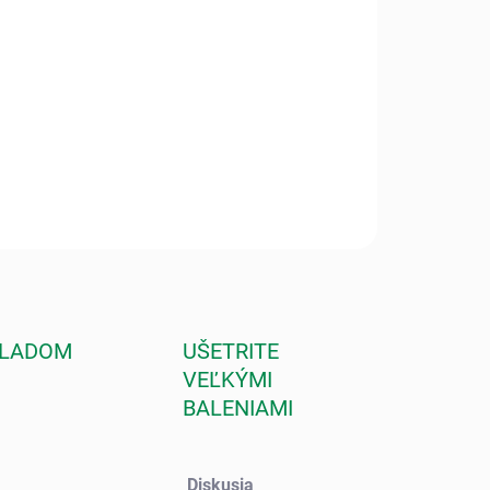
hodný na všetky typy pleti, aj na aknóznu, seboroickú a
vú. Aktivuje regeneráciu kolagénu a elastínu v pleti, zvyšuje
pnosť vodnej absorpcie buniek. Efekt je viditeľný už po
om ošetrení, pokožka sa stáva pružnou, hydratovanou
né vrásky sa vyhladia.
ILNÉ INFORMÁCIE
OPÝTAŤ SA
STRÁŽIŤ
KLADOM
UŠETRITE
VEĽKÝMI
BALENIAMI
Diskusia