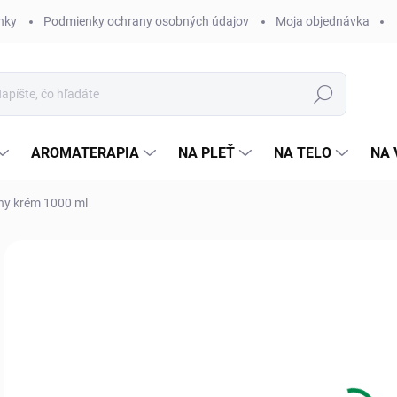
nky
Podmienky ochrany osobných údajov
Moja objednávka
Hľadať
AROMATERAPIA
NA PLEŤ
NA TELO
NA 
ny krém 1000 ml
Neohodnotené
Podrobnosti hodnotenia
ZNAČKA:
LADY S
16
Jedn
Skl
cena
MÔŽ