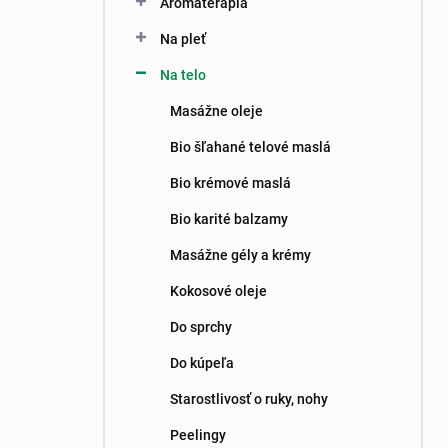
Aromaterapia
e
l
Na pleť
Na telo
Masážne oleje
Bio šľahané telové maslá
Bio krémové maslá
Bio karité balzamy
Masážne gély a krémy
Kokosové oleje
Do sprchy
Do kúpeľa
Starostlivosť o ruky, nohy
Peelingy