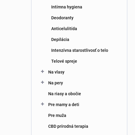
Intímna hygiena
Deodoranty
Anticelulitída
Depilácia
Intenzívna starostlivosť o telo
Telové spreje
Na vlasy
Na pery
Na riasy a obočie
Pre mamy a deti
Pre muža
CBD prírodná terapia