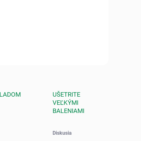
nzívne vyživuje, hydratuje, zjemňuje a vyhladzuje aj tú
uchšiu pokožku. Vitamín E nachádzajúci sa v pšeničných
koch podporuje krvný obeh a regeneráciu buniek kože a
lňuje tkanivo.
ILNÉ INFORMÁCIE
OPÝTAŤ SA
STRÁŽIŤ
KLADOM
UŠETRITE
VEĽKÝMI
BALENIAMI
Diskusia