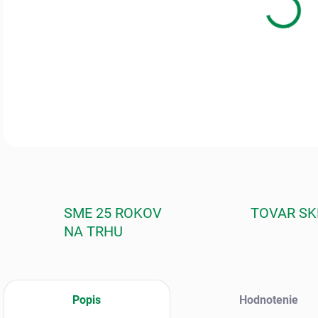
Inte
najs
klíč
posi
DETA
SME 25 ROKOV
TOVAR S
NA TRHU
Popis
Hodnotenie