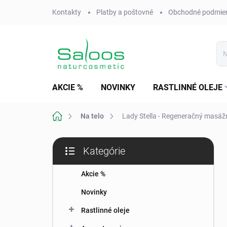
Prejsť
Kontakty
Platby a poštovné
Obchodné podmie
na
obsah
AKCIE %
NOVINKY
RASTLINNÉ OLEJE
Domov
Na telo
Lady Stella - Regeneračný masáž
B
Kategórie
o
Preskočiť
č
kategórie
n
Akcie %
ý
Novinky
p
a
Rastlinné oleje
n