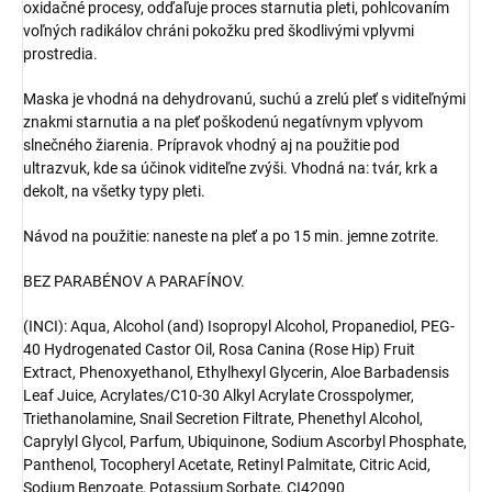
oxidačné procesy, odďaľuje proces starnutia pleti, pohlcovaním
voľných radikálov chráni pokožku pred škodlivými vplyvmi
prostredia.
Maska je vhodná na dehydrovanú, suchú a zrelú pleť s viditeľnými
znakmi starnutia a na pleť poškodenú negatívnym vplyvom
slnečného žiarenia. Prípravok vhodný aj na použitie pod
ultrazvuk, kde sa účinok viditeľne zvýši. Vhodná na: tvár, krk a
dekolt, na všetky typy pleti.
Návod na použitie: naneste na pleť a po 15 min. jemne zotrite.
BEZ PARABÉNOV A PARAFÍNOV.
(INCI): Aqua, Alcohol (and) Isopropyl Alcohol, Propanediol, PEG-
40 Hydrogenated Castor Oil, Rosa Canina (Rose Hip) Fruit
Extract, Phenoxyethanol, Ethylhexyl Glycerin, Aloe Barbadensis
Leaf Juice, Acrylates/C10-30 Alkyl Acrylate Crosspolymer,
Triethanolamine, Snail Secretion Filtrate, Phenethyl Alcohol,
Caprylyl Glycol, Parfum, Ubiquinone, Sodium Ascorbyl Phosphate,
Panthenol, Tocopheryl Acetate, Retinyl Palmitate, Citric Acid,
Sodium Benzoate, Potassium Sorbate, CI42090