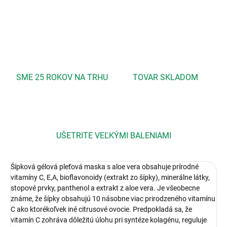
OPÝTAŤ SA
STRÁŽIŤ
SME 25 ROKOV NA TRHU
TOVAR SKLADOM
UŠETRITE VEĽKÝMI BALENIAMI
Šípková gélová pleťová maska s aloe vera obsahuje prírodné
vitamíny C, E,A, bioflavonoidy (extrakt zo šípky), minerálne látky,
stopové prvky, panthenol a extrakt z aloe vera. Je všeobecne
známe, že šípky obsahujú 10 násobne viac prirodzeného vitamínu
C ako ktorékoľvek iné citrusové ovocie. Predpokladá sa, že
vitamín C zohráva dôležitú úlohu pri syntéze kolagénu, reguluje