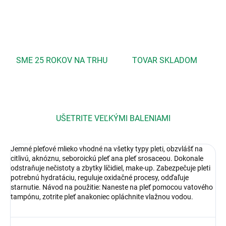
SME 25 ROKOV NA TRHU
TOVAR SKLADOM
UŠETRITE VEĽKÝMI BALENIAMI
Jemné pleťové mlieko vhodné na všetky typy pleti, obzvlášť na
citlivú, aknóznu, seboroickú pleť ana pleť srosaceou. Dokonale
odstraňuje nečistoty a zbytky líčidiel, make-up. Zabezpečuje pleti
potrebnú hydratáciu, reguluje oxidačné procesy, odďaľuje
starnutie. Návod na použitie: Naneste na pleť pomocou vatového
tampónu, zotrite pleť anakoniec opláchnite vlažnou vodou.