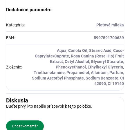
Dodatočné parametre
Kategória
:
Pleťové mlieka
EAN
:
5997591700639
Aqua, Canola Oil, Stearic Acid, Coco-
Caprylate/Caprate, Rosa Canina (Rose Hip) Fruit
Extract, Cetyl Alcohol, Glyceryl Stearate,
Zloženie
:
Phenoxyethanol, Ethylhexyl Glycerin,
Triethanolamine, Propanediol, Allantoin, Parfum,
Sodium Ascorbyl Phosphate, Sodium Benzoate, CI
42090, CI 19140
Diskusia
Buďte prvý, kto napíše príspevok k tejto položke.
Pridať komentár