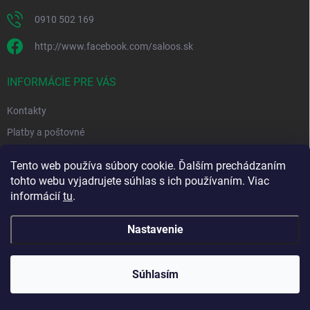
0910 502 169
http://www.facebook.com/saloos.sk
INFORMÁCIE PRE VÁS
Kontakty
Platby a poštovné
Obchodné podmienky
Tento web používa súbory cookie. Ďalším prechádzaním
Podmienky ochrany osobných údajov
tohto webu vyjadrujete súhlas s ich používaním. Viac
informácií
tu
.
Moja objednávka
Nastavenie
Copyright 2026
Saloos.sk
. Všetky práva vyhradené.
Súhlasím
Vytvoril Shoptet