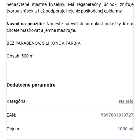
nenasýtené mastné kyseliny. Má regeneračný účinok, znižuje
tvorbu vrások a tiež podporuje hojenie poškodenej epidermy.
Návod na použitie:
Naneste na vyčistenú oblasť pokožky, ktorú
chcete masírovať a jemne masírujte.
BEZ PARABÉNOV, SILIKÓNOV, FARBÍV.
Obsah: 500 ml
Dodatočné parametre
Kategória
:
Na telo
EAN
:
5997803939727
Objem
:
1000 ml