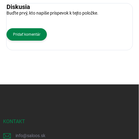
Diskusia
Buďte prvý, kto napíše príspevok k tejto položke.
Pridať komentár
Z
á
p
ä
t
i
KONTAKT
e
info
@
saloos.sk