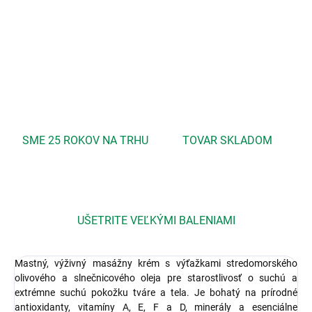
DETAILNÉ INFORMÁCIE
OPÝTAŤ SA
STRÁŽIŤ
SME 25 ROKOV NA TRHU
TOVAR SKLADOM
UŠETRITE VEĽKÝMI BALENIAMI
Mastný, výživný masážny krém s výťažkami stredomorského
olivového a slnečnicového oleja pre starostlivosť o suchú a
extrémne suchú pokožku tváre a tela. Je bohatý na prírodné
antioxidanty, vitamíny A, E, F a D, minerály a esenciálne