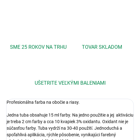
OPÝTAŤ SA
STRÁŽIŤ
SME 25 ROKOV NA TRHU
TOVAR SKLADOM
UŠETRITE VEĽKÝMI BALENIAMI
Profesionálna farba na obočie a riasy.
Jedna tuba obsahuje 15 ml farby. Na jedno použitie a jej aktiváciu
je treba 2 cm farby a cca 10 kvapiek 3% oxidantu. Oxidant nie je
súčasťou farby. Tuba vydrží na 30-40 použití. Jednoduchá a
spoľahlivá aplikácia, rýchle pôsobenie, vynikajúci farebný