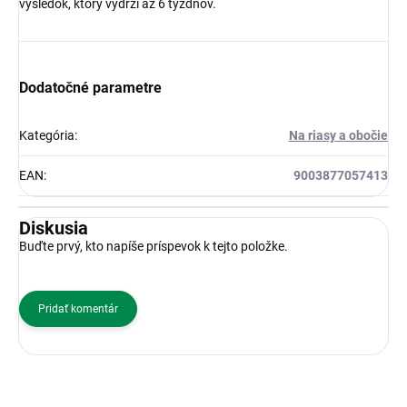
výsledok, ktorý vydrží až 6 týždňov.
Dodatočné parametre
Kategória
:
Na riasy a obočie
EAN
:
9003877057413
Diskusia
Buďte prvý, kto napíše príspevok k tejto položke.
Pridať komentár