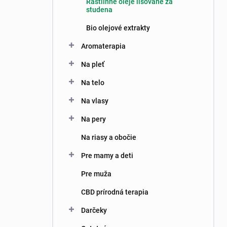
Rastlinné oleje lisované za
e
studena
l
Bio olejové extrakty
Aromaterapia
Na pleť
Na telo
Na vlasy
Na pery
Na riasy a obočie
Pre mamy a deti
Pre muža
CBD prírodná terapia
Darčeky