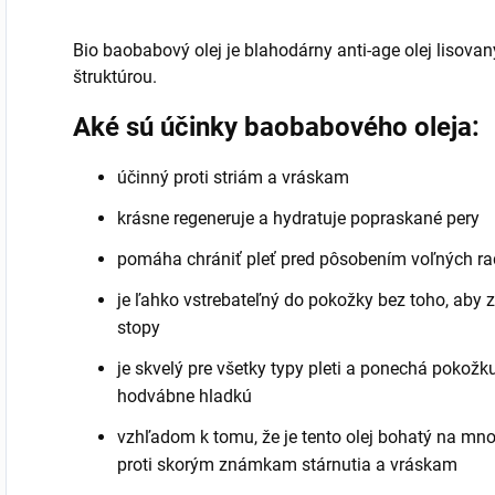
Bio baobabový olej je blahodárny anti-age olej lisova
štruktúrou.
Aké sú účinky baobabového oleja:
účinný proti striám a vráskam
krásne regeneruje a hydratuje popraskané pery
pomáha chrániť pleť pred pôsobením voľných ra
je ľahko vstrebateľný do pokožky bez toho, aby 
stopy
je skvelý pre všetky typy pleti a ponechá pokožk
hodvábne hladkú
vzhľadom k tomu, že je tento olej bohatý na mno
proti skorým známkam stárnutia a vráskam