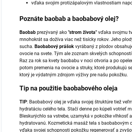
vďaka svojim protizápalovým vlastnostiam nap
Poznáte baobab a baobabový olej?
Baobab
prezývaný ako
"strom života"
vďaka svojmu tva
mnohokrát sa dožíva viac než tisícky rokov. Jeho plod
sucha.
Baobabový prášok
vyrábaný z plodov obsahuj
ovocie na svete. Tým ale zoznam skvelých schopností
Raz za rok sa kvety baobabu v noci otvoria a po op
potom premenia na ovocie a struky, ktoré produkujú se
ktorý je výdatným zdrojom výživy pre našu pokožku.
Tip na použitie baobabového oleja
TIP
: Baobabový olej je vďaka svojej štruktúre tiež veľ
hydratáciu celého tela. Stačí denne po kúpeli votrie
Bleskurýchlo sa vstrebe, uzamyká v pokožke vlhkosť 
hydratovanú. Kozmetická masáž tela s baobabovým o
vďaka svojej schopnosti pokožku regenerovať a zvyšov