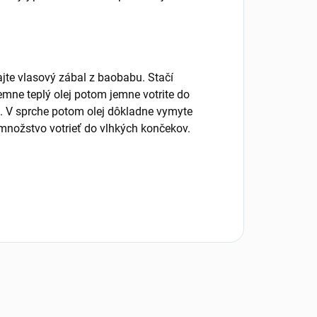
ajte vlasový zábal z baobabu. Stačí
emne teplý olej potom jemne votrite do
ať. V sprche potom olej dôkladne vymyte
ožstvo votrieť do vlhkých končekov.