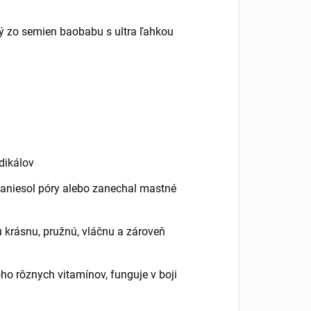
ný zo semien baobabu s ultra ľahkou
dikálov
zaniesol póry alebo zanechal mastné
u krásnu, pružnú, vláčnu a zároveň
ho rôznych vitamínov, funguje v boji