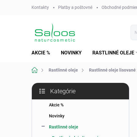
Prejsť
Kontakty
Platby a poštovné
Obchodné podmie
na
obsah
AKCIE %
NOVINKY
RASTLINNÉ OLEJE
Domov
Rastlinné oleje
Rastlinné oleje lisované
B
Kategórie
o
Preskočiť
č
kategórie
n
Akcie %
ý
Novinky
p
a
Rastlinné oleje
n