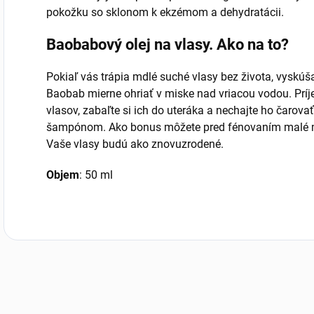
pokožku so sklonom k ​​ekzémom a dehydratácii.
Baobabový olej na vlasy. Ako na to?
Pokiaľ vás trápia mdlé suché vlasy bez života, vyskúš
Baobab mierne ohriať v miske nad vriacou vodou. Príj
vlasov, zabaľte si ich do uteráka a nechajte ho čarov
šampónom. Ako bonus môžete pred fénovaním malé mn
Vaše vlasy budú ako znovuzrodené.
Objem
: 50 ml