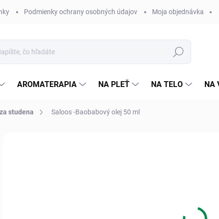
nky
Podmienky ochrany osobných údajov
Moja objednávka
Hľadať
AROMATERAPIA
NA PLEŤ
NA TELO
NA 
 za studena
Saloos -Baobabový olej 50 ml
5 hodnotení
Podrobnosti hodnotenia
ZNAČKA:
SALOOS
7,
Jedn
Skl
cena
MÔŽ