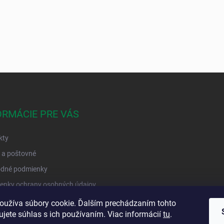
ORMÁCIE PRE VÁS
kty
 a poštovné
dné podmienky
enky ochrany osobných údajov
objednávka
oužíva súbory cookie. Ďalším prechádzaním tohto
jete súhlas s ich používaním. Viac informácií
tu
.