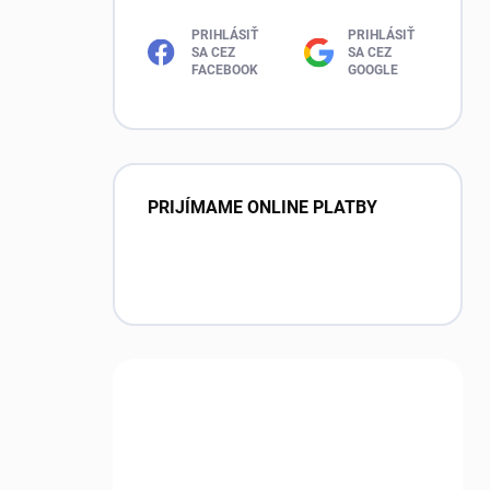
PRIHLÁSIŤ
PRIHLÁSIŤ
SA CEZ
SA CEZ
FACEBOOK
GOOGLE
PRIJÍMAME ONLINE PLATBY
Máte otázku?
Obráťte sa na nás.