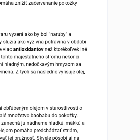
omáha znížiť začervenanie pokožky
ru vyzerá ako by bol "naruby" a
y slúžia ako výživná potravina v období
e viac
antioxidantov
než ktorékoľvek iné
 tohto majestátneho stromu nekončí.
elení hladným, nedočkavým hmyzom sa
mená. Z tých sa následne vylisuje olej,
mi obľúbeným olejom v starostlivosti o
ť malé množstvo baobabu do pokožky.
a zanechá ju nádherne hladkú, mäkkú a
lejom pomáha predchádzať striám,
ať jej pružnosť. Skvele pôsobí aj na