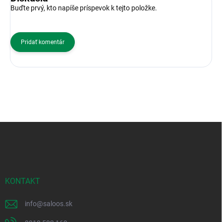
Buďte prvý, kto napíše príspevok k tejto položke.
Pridať komentár
Z
á
p
ä
t
i
KONTAKT
e
info
@
saloos.sk