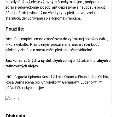
zmysly. Ružový olej je výrazným ženským olejom, podporuje
zdravé sebavedomie, pôsobí antidepresívne a navodzuje pocit
šťastia. Elixír je vhodný na všetky typy pleti, hlavne zrelú,
starnúcu, dehydrovanú so sklonom k vráskam.
Použitie
:
Niekoľko kvapiek jemne vmasírovať do vyčistenej pokožky tváre,
krku a dekoltu. Pravidelným používaním ráno a večer budú
výsledky zlepšenia stavu vašej pleti skutočne viditeľné.
Bez konzervačných a syntetických vonných látok, minerálnych a
rafinovaných olejov.
INCI:
Argania Spinosa Kernel Oil bio, Opuntia Ficus-indica Oil bio,
Rosa Damascena bio, Citronellol**, Geraniol**, Eugenol**, **
súčasť éterických olejov
Diskusia