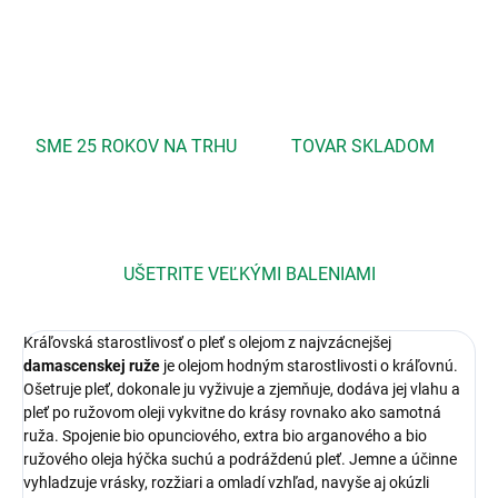
OPÝTAŤ SA
STRÁŽIŤ
SME 25 ROKOV NA TRHU
TOVAR SKLADOM
UŠETRITE VEĽKÝMI BALENIAMI
Kráľovská starostlivosť o pleť s olejom z najvzácnejšej
damascenskej ruže
je olejom hodným starostlivosti o kráľovnú.
Ošetruje pleť, dokonale ju vyživuje a zjemňuje, dodáva jej vlahu a
pleť po ružovom oleji vykvitne do krásy rovnako ako samotná
ruža. Spojenie bio opunciového, extra bio arganového a bio
ružového oleja hýčka suchú a podráždenú pleť. Jemne a účinne
vyhladzuje vrásky, rozžiari a omladí vzhľad, navyše aj okúzli