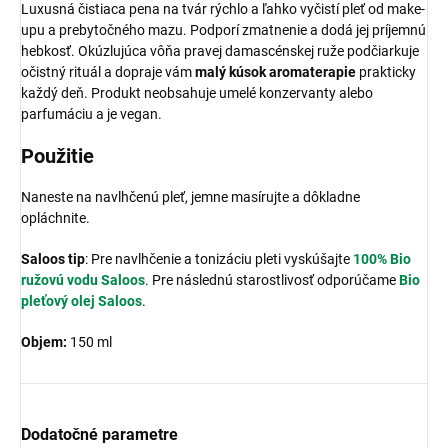
Luxusná čistiaca pena na tvár rýchlo a ľahko vyčistí pleť od make-
upu a prebytočného mazu. Podporí zmatnenie a dodá jej príjemnú
hebkosť. Okúzlujúca vôňa pravej damascénskej ruže podčiarkuje
očistný rituál a dopraje vám
malý kúsok aromaterapie
prakticky
každý deň. Produkt neobsahuje umelé konzervanty alebo
parfumáciu a je vegan.
Použitie
Naneste na navlhčenú pleť, jemne masírujte a dôkladne
opláchnite.
Saloos tip
: Pre navlhčenie a tonizáciu pleti vyskúšajte
100% Bio
ružovú vodu Saloos
. Pre následnú starostlivosť odporúčame
Bio
pleťový olej Saloos
.
Objem:
150 ml
Dodatočné parametre