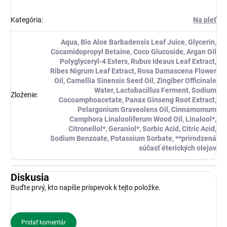
Kategória
:
Na pleť
Aqua, Bio Aloe Barbadensis Leaf Juice, Glycerin,
Cocamidopropyl Betaine, Coco Glucoside, Argan Oil
Polyglyceryl-4 Esters, Rubus Ideaus Leaf Extract,
Ribes Nigrum Leaf Extract, Rosa Damascena Flower
Oil, Camellia Sinensis Seed Oil, Zingiber Officinale
Water, Lactobacillus Ferment, Sodium
Zloženie
:
Cocoamphoacetate, Panax Ginseng Root Extract,
Pelargonium Graveolens Oil, Cinnamomum
Camphora Linalooliferum Wood Oil, Linalool*,
Citronellol*, Geraniol*, Sorbic Acid, Citric Acid,
Sodium Benzoate, Potassium Sorbate, **prirodzená
súčasť éterických olejov
Diskusia
Buďte prvý, kto napíše príspevok k tejto položke.
Pridať komentár