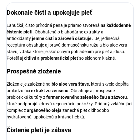
Dokonale čistí a upokojuje pleť
Ľahučká, čisto prírodná pena je priamo stvorená
na každodenné
čistenie pleti
. Obohatená o blahodárne extrakty a
antioxidanty
jemne čistí a zároveň ošetruje.
Jej jedinečná
receptúra obsahuje aj pravú damascénsku ružu a bio aloe vera
šťavu, vďaka ktorej je skutočným pohladením pre pleť aj dušu.
Poteší aj
citlivú a problematickú pleť
so sklonom k akné.
Prospešné zloženie
Zloženie je založené na
bio aloe vera šťave
, ktorú skvelo dopĺňa
omladzujúci
extrakt zo ženšenu.
Obsahuje aj prospešné
prebiotické kultúry z
fermentovaného zeleného čau a zázvoru
,
ktoré podporujú zdravú regeneráciu pokožky. Pridaný zvláčňujúci
komplex z
argánového oleja
zanechá pleť dldhodobo
hydratovanú, upokojenú a krásne hebkú.
Čistenie pleti je zábava