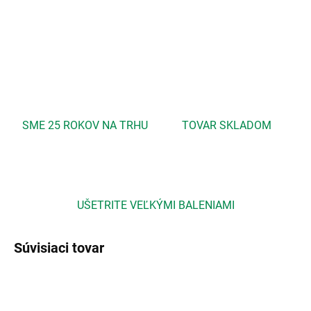
DETAILNÉ INFORMÁCIE
OPÝTAŤ SA
STRÁŽIŤ
SME 25 ROKOV NA TRHU
TOVAR SKLADOM
UŠETRITE VEĽKÝMI BALENIAMI
Súvisiaci tovar