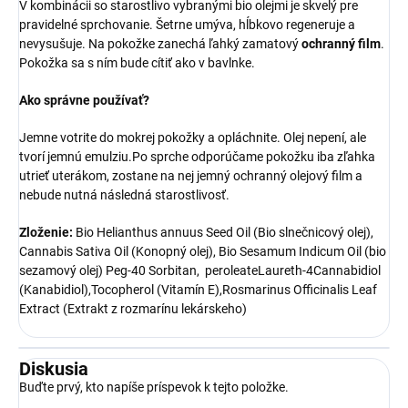
V kombinácii so starostlivo vybranými bio olejmi je skvelý pre
pravidelné sprchovanie. Šetrne umýva, hĺbkovo regeneruje a
nevysušuje. Na pokožke zanechá ľahký zamatový
ochranný film
.
Pokožka sa s ním bude cítiť ako v bavlnke.
Ako správne používať?
Jemne votrite do mokrej pokožky a opláchnite. Olej nepení, ale
tvorí jemnú emulziu.Po sprche odporúčame pokožku iba zľahka
utrieť uterákom, zostane na nej jemný ochranný olejový film a
nebude nutná následná starostlivosť.
Zloženie:
Bio Helianthus annuus Seed Oil (Bio slnečnicový olej),
Cannabis Sativa Oil (Konopný olej), Bio Sesamum Indicum Oil (bio
sezamový olej) Peg-40 Sorbitan, peroleateLaureth-4Cannabidiol
(Kanabidiol),Tocopherol (Vitamín E),Rosmarinus Officinalis Leaf
Extract (Extrakt z rozmarínu lekárskeho)
Diskusia
Buďte prvý, kto napíše príspevok k tejto položke.