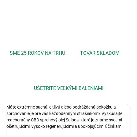
DETAILNÉ INFORMÁCIE
OPÝTAŤ SA
STRÁŽIŤ
SME 25 ROKOV NA TRHU
TOVAR SKLADOM
UŠETRITE VEĽKÝMI BALENIAMI
Máte extrémne suchú, citlivú alebo podráždenú pokožku a
sprchovanie je pre vás každodenným strašiakom? Vyskúšajte
regeneračný CBD sprchový olej Saloos, ktoré je známe svojimi
ošetrujúcimi, vysoko regenerujúcimi a upokojujúcimi účinkami.