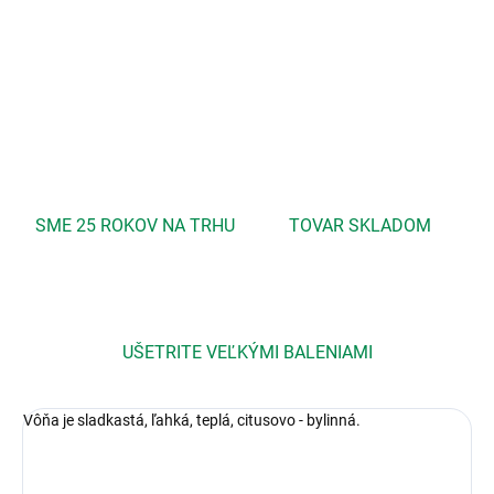
Problematická pleť, Akné, Stres, Úzkosť, Zrelá pleť
DETAILNÉ INFORMÁCIE
OPÝTAŤ SA
STRÁŽIŤ
SME 25 ROKOV NA TRHU
TOVAR SKLADOM
UŠETRITE VEĽKÝMI BALENIAMI
Vôňa je sladkastá, ľahká, teplá, citusovo - bylinná.