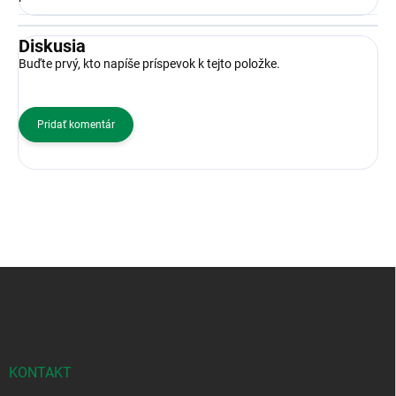
Diskusia
Buďte prvý, kto napíše príspevok k tejto položke.
Pridať komentár
Z
á
p
ä
t
i
KONTAKT
e