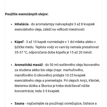
Použitie esenciánych olejov:
Inhalácia
- do aromalampy nakvapkajte 3 až 8 kvapiek
esenciálneho oleja, záleží na veľkosti miestnosti.
Kúpeľ
- 3 až 10 kapek rozmiešajte v 1 dcl mlieka alebo v
lyžičke medu. Teplota vody vo vani by nemala presahovat
35-37 °C, odporúčaná doba kúpeľa je 15 až 20 minút.
Aromatická masáž
- do 50 ml rastlinného oleja lisovaného
za studena alebo bio oleja (napr. marhuľového,
mandľového či olivového) pridajte 10-25 kvapiek
esenciálneho oleja a premiešajte. Pri olejoch Anýz, Klinček,
Materina dúška a Škorica je treba dodržiavať nižšie
koncentrácie, teda 3-5 kvapiek.
Sauna
- najčastejšie sa používajú osviežujúce, čistiace a