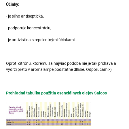
Účinky:
- je silno antiseptická,
- podporuje koncentráciu,
- je antivirálna s repelentnými účinkami.
Oproti citrónu, ktorému sa najviac podobá nie je tak prchavá a
vydrží preto v aromalampe podstatne dlhšie. Odporúčam :-)
Prehľadná tabuľka použitia esenciálnych olejov Saloos