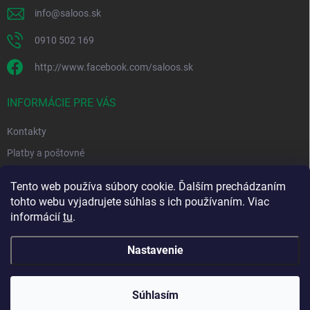
info
@
saloos.sk
0910 502 169
http://www.facebook.com/saloos.sk
INFORMÁCIE PRE VÁS
Kontakty
Platby a poštovné
Obchodné podmienky
Tento web používa súbory cookie. Ďalším prechádzaním
Podmienky ochrany osobných údajov
tohto webu vyjadrujete súhlas s ich používaním. Viac
informácií
tu
.
Moja objednávka
Nastavenie
Copyright 2026
Saloos.sk
. Všetky práva vyhradené.
Súhlasím