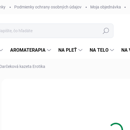
nky
Podmienky ochrany osobných údajov
Moja objednávka
Hľadať
AROMATERAPIA
NA PLEŤ
NA TELO
NA 
 Darčeková kazeta Erotika
Neohodnotené
Podrobnosti hodnotenia
ZNAČKA:
SALOOS
17
Jedn
Skl
cena
MÔŽ