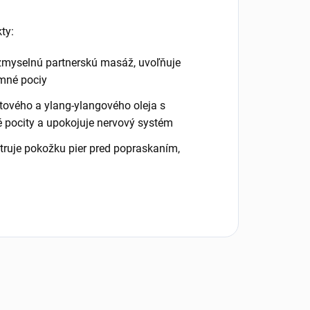
ty:
 zmyselnú partnerskú masáž, uvoľňuje
emné pociy
otového a ylang-ylangového oleja s
 pocity a upokojuje nervový systém
šetruje pokožku pier pred popraskaním,