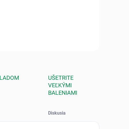
huje Masážny olej Erotika, Bio karité Erotika a Bio karité na
. Prekvapte partnera týmto darčekom.
ILNÉ INFORMÁCIE
OPÝTAŤ SA
STRÁŽIŤ
KLADOM
UŠETRITE
VEĽKÝMI
BALENIAMI
Diskusia