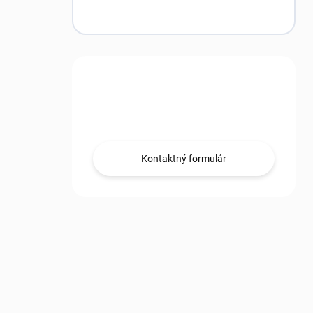
Máte otázku?
Obráťte sa na nás.
Kontaktný formulár