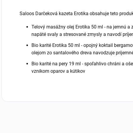
Saloos Darčeková kazeta Erotika obsahuje teto produk
Telový masážny olej Erotika 50 ml - na jemnú a
napäté svaly a stresované zmysly a navodí príj
Bio karité Erotika 50 ml - opojný koktail bergam
olejom zo santalového dreva navodzuje príjemné
Bio karité na pery 19 ml - spoľahlivo chráni a o
vznikom oparov a kútikov