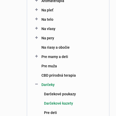
Aromaterapia
e
l
Na pleť
Na telo
Na vlasy
Na pery
Na riasy a obočie
Pre mamy a deti
Pre muža
CBD prírodná terapia
Darčeky
Darčekové poukazy
Darčekové kazety
Pre deti