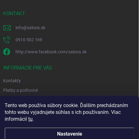
ä
t
i
KONTAKT
e
info
@
saloos.sk
0910 502 169
http://www.facebook.com/saloos.sk
INFORMÁCIE PRE VÁS
Kontakty
Platby a poštovné
Obchodné podmienky
Tento web používa súbory cookie. Ďalším prechádzaním
Podmienky ochrany osobných údajov
tohto webu vyjadrujete súhlas s ich používaním. Viac
informácií
tu
.
Moja objednávka
Nastavenie