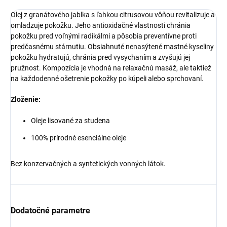
Olej z granátového jablka s ľahkou citrusovou vôňou revitalizuje a
omladzuje pokožku. Jeho antioxidačné vlastnosti chránia
pokožku pred voľnými radikálmi a pôsobia preventívne proti
predčasnému stárnutiu. Obsiahnuté nenasýtené mastné kyseliny
pokožku hydratujú, chránia pred vysychaním a zvyšujú jej
pružnost. Kompozícia je vhodná na relaxačnú masáž, ale taktiež
na každodenné ošetrenie pokožky po kúpeli alebo sprchovaní.
Zloženie:
Oleje lisované za studena
100% prírodné esenciálne oleje
Bez konzervačných a syntetických vonných látok.
Dodatočné parametre