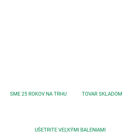
MOŽNOSTI DORUČENIA
−
+
Pridať do košíka
Omladzujúce pokožku a zabraňuje jej stárnutiu
DETAILNÉ INFORMÁCIE
OPÝTAŤ SA
STRÁŽIŤ
SME 25 ROKOV NA TRHU
TOVAR SKLADOM
UŠETRITE VEĽKÝMI BALENIAMI