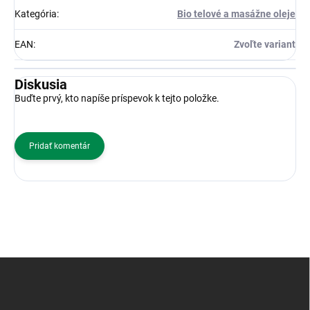
Kategória
:
Bio telové a masážne oleje
EAN
:
Zvoľte variant
Diskusia
Buďte prvý, kto napíše príspevok k tejto položke.
Pridať komentár
Z
á
p