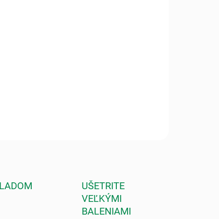
−
+
Pridať do košíka
pný olej je známý svojimi výnimočnými hydratačnými a
neračnými schopnosťami
ILNÉ INFORMÁCIE
OPÝTAŤ SA
STRÁŽIŤ
KLADOM
UŠETRITE
VEĽKÝMI
BALENIAMI