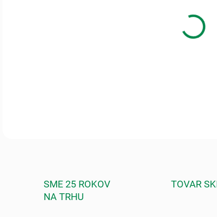
Kono
rege
DETA
SME 25 ROKOV
TOVAR S
NA TRHU