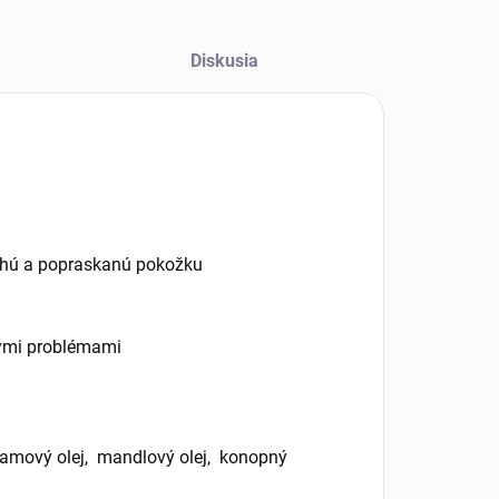
Diskusia
uchú a popraskanú pokožku
kými problémami
ezamový olej, mandlový olej, konopný