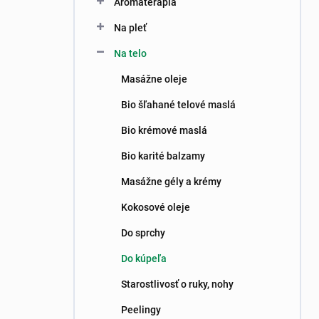
Aromaterapia
e
l
Na pleť
Na telo
Masážne oleje
Bio šľahané telové maslá
Bio krémové maslá
Bio karité balzamy
Masážne gély a krémy
Kokosové oleje
Do sprchy
Do kúpeľa
Starostlivosť o ruky, nohy
Peelingy