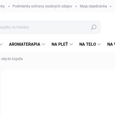
nky
Podmienky ochrany osobných údajov
Moja objednávka
Hľadať
AROMATERAPIA
NA PLEŤ
NA TELO
NA 
 olej do kúpeľa
4 hodnotenia
Podrobnosti hodnotenia
ZNAČKA:
SALOOS
o
Jedn
Zvo
cena
VAR
MÔŽ
MOŽ