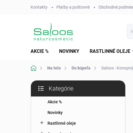
Prejsť
Kontakty
Platby a poštovné
Obchodné podmie
na
obsah
AKCIE %
NOVINKY
RASTLINNÉ OLEJE
Domov
Na telo
Do kúpeľa
Saloos - Konopný
B
Kategórie
o
Preskočiť
č
kategórie
n
Akcie %
ý
Novinky
p
a
Rastlinné oleje
n