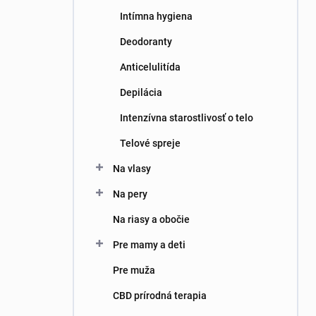
Intímna hygiena
Deodoranty
Anticelulitída
Depilácia
Intenzívna starostlivosť o telo
Telové spreje
Na vlasy
Na pery
Na riasy a obočie
Pre mamy a deti
Pre muža
CBD prírodná terapia