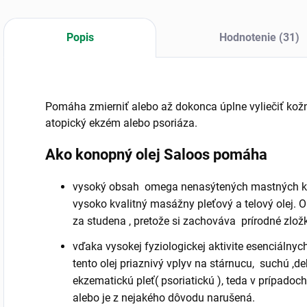
Popis
Hodnotenie (31)
Pomáha zmierniť alebo až dokonca úplne vyliečiť kožn
atopický ekzém alebo psoriáza.
Ako konopný olej Saloos pomáha
vysoký obsah omega nenasýtených mastných kys
vysoko kvalitný masážny pleťový a telový olej. O
za studena , pretože si zachováva prírodné zložk
vďaka vysokej fyziologickej aktivite esenciáln
tento olej priaznivý vplyv na stárnucu, suchú ,d
ekzematickú pleť( psoriatickú ), teda v prípadoch
alebo je z nejakého dôvodu narušená.