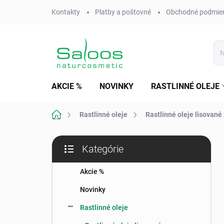
Prejsť
Kontakty
Platby a poštovné
Obchodné podmie
na
obsah
AKCIE %
NOVINKY
RASTLINNÉ OLEJE
Domov
Rastlinné oleje
Rastlinné oleje lisované
B
Kategórie
o
Preskočiť
č
kategórie
n
Akcie %
ý
Novinky
p
a
Rastlinné oleje
n