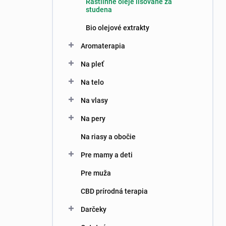
Rastlinné oleje lisované za
e
studena
l
Bio olejové extrakty
Aromaterapia
Na pleť
Na telo
Na vlasy
Na pery
Na riasy a obočie
Pre mamy a deti
Pre muža
CBD prírodná terapia
Darčeky