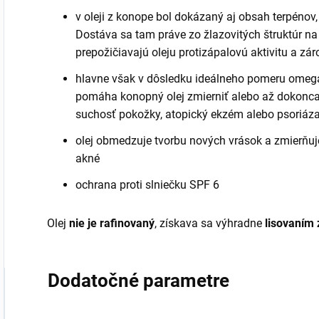
v oleji z konope bol dokázaný aj obsah terpénov, č
Dostáva sa tam práve zo žlazovitých štruktúr na v
prepožičiavajú oleju protizápalovú aktivitu a zá
hlavne však v dôsledku ideálneho pomeru omeg
pomáha konopný olej zmierniť alebo až dokonca 
suchosť pokožky, atopický ekzém alebo psoriáza
olej obmedzuje tvorbu nových vrások a zmierňu
akné
ochrana proti slniečku SPF 6
Olej
nie je rafinovaný
, získava sa výhradne
lisovaním 
Dodatočné parametre