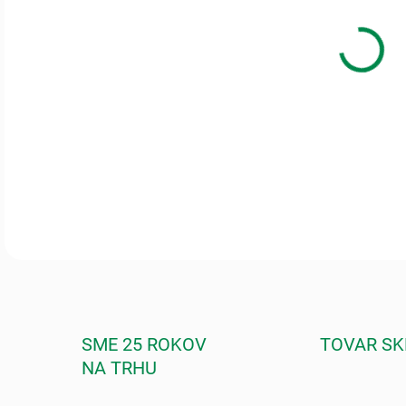
Je v
ekzé
rege
DETA
SME 25 ROKOV
TOVAR S
NA TRHU