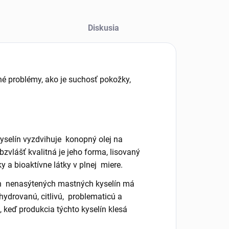
Diskusia
é problémy, ako je suchosť pokožky,
elín vyzdvihuje konopný olej na
bzvlášť kvalitná je jeho forma, lisovaný
y a bioaktívne látky v plnej miere.
ych nenasýtených mastných kyselín má
ehydrovanú, citlivú, problematicú a
, keď produkcia týchto kyselín klesá