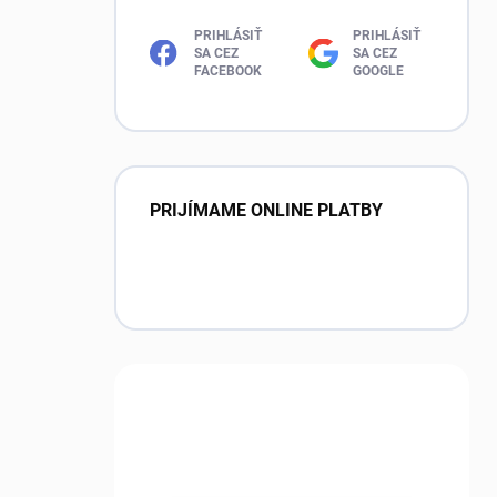
PRIHLÁSIŤ
PRIHLÁSIŤ
SA CEZ
SA CEZ
FACEBOOK
GOOGLE
PRIJÍMAME ONLINE PLATBY
Máte otázku?
Obráťte sa na nás.