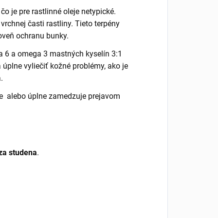
o je pre rastlinné oleje netypické.
rchnej časti rastliny. Tieto terpény
roveň ochranu bunky.
a 6 a omega 3 mastných kyselín 3:1
úplne vyliečiť kožné problémy, ako je
.
je alebo úplne zamedzuje prejavom
za studena
.