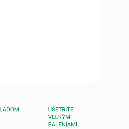
−
+
Pridať do košíka
eľmi účinný pre suchú a citlivú pokožku postihnutú
mami a lupienkou. Posilňuje odolnosť pokožky, má silné
neračné, zvláčňujúce a protizápalové účinky.
ILNÉ INFORMÁCIE
OPÝTAŤ SA
STRÁŽIŤ
KLADOM
UŠETRITE
VEĽKÝMI
BALENIAMI