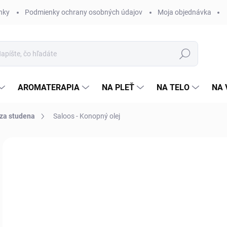
nky
Podmienky ochrany osobných údajov
Moja objednávka
Hľadať
AROMATERAPIA
NA PLEŤ
NA TELO
NA 
 za studena
Saloos - Konopný olej
31 hodnotení
Podrobnosti hodnotenia
ZNAČKA:
SALOOS
o
Jedn
Zvo
cena
VAR
MÔŽ
MOŽ