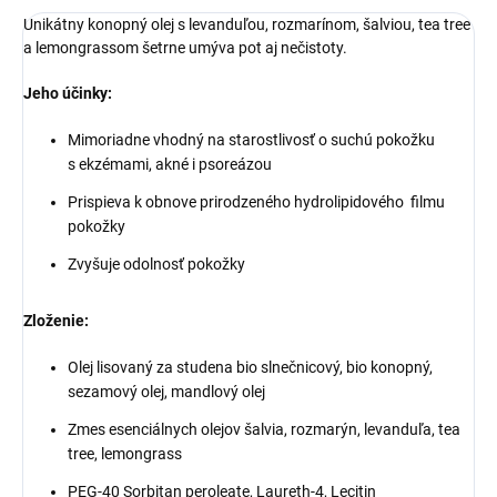
Unikátny konopný olej s levanduľou, rozmarínom, šalviou, tea tree
a lemongrassom šetrne umýva pot aj nečistoty.
Jeho účinky:
Mimoriadne vhodný na starostlivosť o suchú pokožku
s ekzémami, akné i psoreázou
Prispieva k obnove prirodzeného hydrolipidového filmu
pokožky
Zvyšuje odolnosť pokožky
Zloženie:
Olej lisovaný za studena bio slnečnicový, bio konopný,
sezamový olej, mandlový olej
Zmes esenciálnych olejov šalvia, rozmarýn, levanduľa, tea
tree, lemongrass
PEG-40 Sorbitan peroleate, Laureth-4, Lecitin