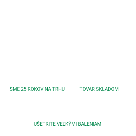
−
+
Pridať do košíka
Je mimoriadne vhodný na starostlivosť o suchú pokožku
s ekzémami, akné i psoreázou...
DETAILNÉ INFORMÁCIE
OPÝTAŤ SA
STRÁŽIŤ
SME 25 ROKOV NA TRHU
TOVAR SKLADOM
UŠETRITE VEĽKÝMI BALENIAMI