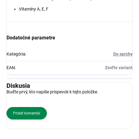
Vitamíny A, E, F
Dodatočné parametre
Kategória
:
Do sprchy
EAN
:
Zvoľte variant
Diskusia
Buďte prvý, kto napíše príspevok k tejto položke.
Pridať komentár