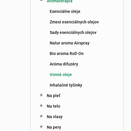
Aromaterapia
e
l
Esenciálne oleje
Zmesi esenciálnych olejov
Sady esenciálnych olejov
Natur aroma Airspray
Bio aroma Roll-On
Aróma difuzéry
Vonné oleje
Inhalačné tyčinky
Na pleť
Na telo
Na vlasy
Na pery