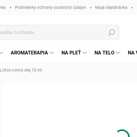
nky
Podmienky ochrany osobných údajov
Moja objednávka
Hľadať
AROMATERAPIA
NA PLEŤ
NA TELO
NA 
 Lotos vonný olej 10 ml
Neohodnotené
Podrobnosti hodnotenia
ZNAČKA:
SALOOS
3,
Jedn
Skl
cena
MÔŽ