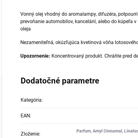
Vonný olej vhodný do aromalampy, difuzéra, potpourri
prevoňanie automobilov, kancelárií, alebo do kúpeľa v
oleja
Nezameniteľná, okúzľujúca kvetinová vôňa lotosového
Upozornenie:
Koncentrovaný produkt. Chráňte pred d
Dodatočné parametre
Kategória
:
EAN
:
Parfum, Amyl Cinnamal, Linalool
Zloženie
: