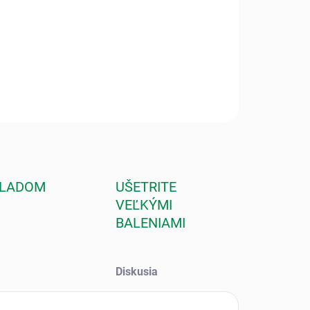
ILNÉ INFORMÁCIE
OPÝTAŤ SA
STRÁŽIŤ
KLADOM
UŠETRITE
VEĽKÝMI
BALENIAMI
Diskusia