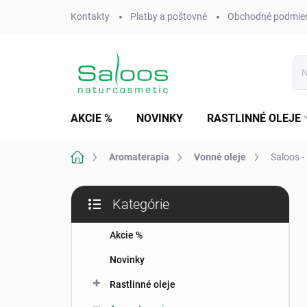
Prejsť
Kontakty
Platby a poštovné
Obchodné podmie
na
obsah
AKCIE %
NOVINKY
RASTLINNÉ OLEJE
Domov
Aromaterapia
Vonné oleje
Saloos -
B
Kategórie
o
Preskočiť
č
kategórie
n
Akcie %
ý
Novinky
p
a
Rastlinné oleje
n