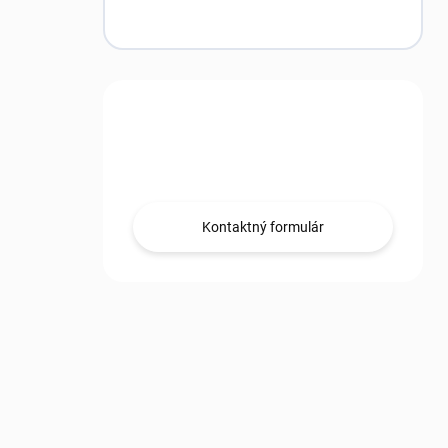
Máte otázku?
Obráťte sa na nás.
Kontaktný formulár