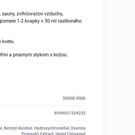
, sauny, zvlhčovačov vzduchu,
 pomere 1-2 kvapky v 50 ml rastlinného
 kvetu.
eťmi a priamym stykom s kožou.
Vonné oleje
8594031324232
, Benzyl Alcohol, Hydroxycitronellal, Evernia
Prunastri Extract, Hexyl Cinnamal