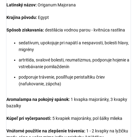
Latinský názov:
Origanum Majorana
Krajina pôvodu:
Egypt
Spôsob získavania:
destilácia vodnou parou - kvitnúca rastlina
sedatívum, upokojuje pri napätí a nespavosti, bolesti hlavy,
migrény
artritída, svalové bolesti, reumatizmus, podporuje hojenie a
vstrebávanie pomliaždenín
podporuje trávenie, posiľňuje peristaltiku čriev
(nafukovanie, zápcha)
Aromalampa na pokojný spánok:
1 kvapka majoránky, 3 kvapky
bazalky
Kúpeľ pri vyčerpanosti:
5 kvapiek majoránky, pol šálky mlieka
Vnútorné použitie na zlepšenie trávenia:
1 - 2 kvapky na lyžičku