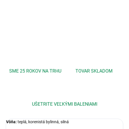
Prechladnutie, Viróza, Nádcha, Problematická pleť, Akné,
Reumatizmus, Artritída, Stres, Úzkosť, Svalové napätie, Bolesti,
Kŕče, Znižuje krvný tlak, Žalúdočné problémy
DETAILNÉ INFORMÁCIE
OPÝTAŤ SA
STRÁŽIŤ
SME 25 ROKOV NA TRHU
TOVAR SKLADOM
UŠETRITE VEĽKÝMI BALENIAMI
Vôňa:
teplá, korenistá bylinná, silná