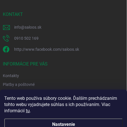
ä
t
i
KONTAKT
e
info
@
saloos.sk
0910 502 169
http://www.facebook.com/saloos.sk
INFORMÁCIE PRE VÁS
Kontakty
Platby a poštovné
Obchodné podmienky
Tento web používa súbory cookie. Ďalším prechádzaním
Podmienky ochrany osobných údajov
tohto webu vyjadrujete súhlas s ich používaním. Viac
informácií
tu
.
Moja objednávka
Nastavenie