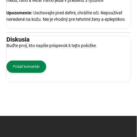
medu, ráno a večer mimo jedla v priebehu 3 týždňov
Upozornenie:
Uschovajte pred deťmi, chráňte oči. Nepoužívať
neriedené na kožu. Nie je vhodný pre tehotné ženy a epileptikov.
Diskusia
Buďte prvý, kto napíše príspevok k tejto položke.
Pridať komentár
Z
á
p