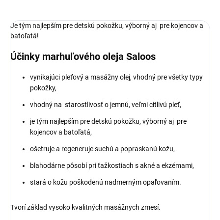
Je tým najlepším pre detskú pokožku, výborný aj pre kojencov a
batoľatá!
Účinky marhuľového oleja Saloos
vynikajúci pleťový a masážny olej, vhodný pre všetky typy
pokožky,
vhodný na starostlivosť o jemnú, veľmi citlivú pleť,
je tým najlepším pre detskú pokožku, výborný aj pre
kojencov a batoľatá,
ošetruje a regeneruje suchú a popraskanú kožu,
blahodárne pôsobí pri ťažkostiach s akné a ekzémami,
stará o kožu poškodenú nadmerným opaľovaním.
Tvorí základ vysoko kvalitných masážnych zmesí.