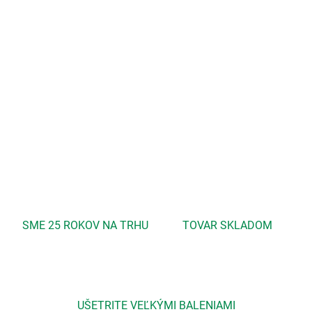
−
+
Pridať do košíka
Je vhodný ako k starostlivosti o pleť, tak i pokožky celého tela. Má
ľahké zloženie, ľahko sa vstrebáva a vďaka svojim upokojujúcim a
regeneračným účinkom je vhodný aj pre citlivú a detskú pokožku.
DETAILNÉ INFORMÁCIE
OPÝTAŤ SA
STRÁŽIŤ
SME 25 ROKOV NA TRHU
TOVAR SKLADOM
UŠETRITE VEĽKÝMI BALENIAMI