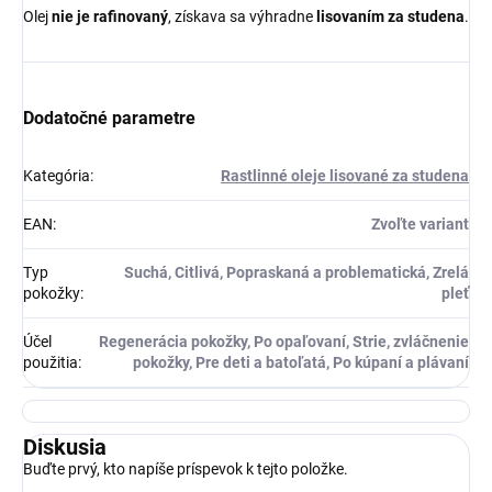
Olej
nie je rafinovaný
, získava sa výhradne
lisovaním za studena
.
Dodatočné parametre
Kategória
:
Rastlinné oleje lisované za studena
EAN
:
Zvoľte variant
Typ
Suchá, Citlivá, Popraskaná a problematická, Zrelá
pokožky
:
pleť
Účel
Regenerácia pokožky, Po opaľovaní, Strie, zvláčnenie
použitia
:
pokožky, Pre deti a batoľatá, Po kúpaní a plávaní
Diskusia
Buďte prvý, kto napíše príspevok k tejto položke.