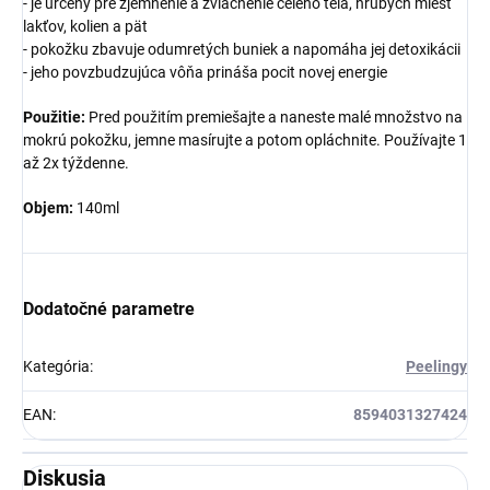
- je určený pre zjemnenie a zvláčnenie celého tela, hrubých miest
lakťov, kolien a pät
- pokožku zbavuje odumretých buniek a napomáha jej detoxikácii
- jeho povzbudzujúca vôňa prináša pocit novej energie
Použitie:
Pred použitím premiešajte a naneste malé množstvo na
mokrú pokožku, jemne masírujte a potom opláchnite. Používajte 1
až 2x týždenne.
Objem:
140ml
Dodatočné parametre
Kategória
:
Peelingy
EAN
:
8594031327424
Diskusia