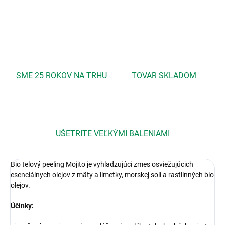
OPÝTAŤ SA
STRÁŽIŤ
SME 25 ROKOV NA TRHU
TOVAR SKLADOM
UŠETRITE VEĽKÝMI BALENIAMI
Bio telový peeling Mojito je vyhladzujúci zmes osviežujúcich
esenciálnych olejov z mäty a limetky, morskej soli a rastlinných bio
olejov.
Účinky: