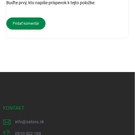
Buďte prvý, kto napíše príspevok k tejto položke.
Pridať komentár
Z
á
p
ä
t
i
KONTAKT
e
info
@
saloos.sk
0910 502 169