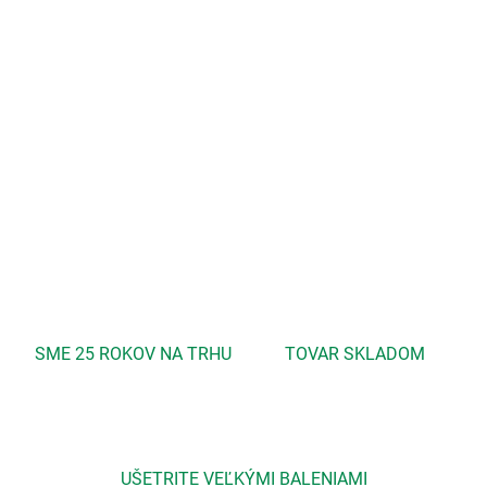
Vhodný pre suchú pokožku so sklonom k zapáleniu, alergickú,
podráždenú.Obsahuje vitamín E, ktorý podporuje elasticitu
pokožky, vyhladzuje vrásky a zvyšuje jej odolnosť.Vhodný aj pre
jemnú pokožku najmenších detí.
DETAILNÉ INFORMÁCIE
OPÝTAŤ SA
STRÁŽIŤ
SME 25 ROKOV NA TRHU
TOVAR SKLADOM
UŠETRITE VEĽKÝMI BALENIAMI