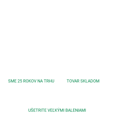
−
+
Pridať do košíka
Cielene reguluje nadmernú tvorbu kožného mazu a zanecháva
vlasy svieže a zdravo vyzerajúce.
DETAILNÉ INFORMÁCIE
OPÝTAŤ SA
STRÁŽIŤ
SME 25 ROKOV NA TRHU
TOVAR SKLADOM
UŠETRITE VEĽKÝMI BALENIAMI