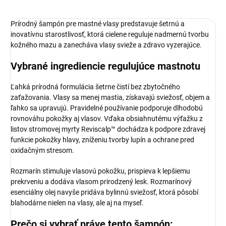
Prírodný šampón pre mastné vlasy predstavuje šetrnú a
inovatívnu starostlivosť, ktorá cielene reguluje nadmernú tvorbu
kožného mazu a zanecháva vlasy svieže a zdravo vyzerajúce.
Vybrané ingrediencie regulujúce mastnotu
Ľahká prírodná formulácia šetrne čistí bez zbytočného
zaťažovania. Vlasy sa menej mastia, získavajú sviežosť, objem a
ľahko sa upravujú. Pravidelné používanie podporuje dlhodobú
rovnováhu pokožky aj vlasov. Vďaka obsiahnutému výťažku z
listov stromovej myrty Reviscalp™ dochádza k podpore zdravej
funkcie pokožky hlavy, zníženiu tvorby lupín a ochrane pred
oxidačným stresom.
Rozmarín stimuluje vlasovú pokožku, prispieva k lepšiemu
prekrveniu a dodáva vlasom prirodzený lesk. Rozmarínový
esenciálny olej navyše pridáva bylinnú sviežosť, ktorá pôsobí
blahodárne nielen na vlasy, ale aj na myseľ.
Prečo si vybrať práve tento šampón: