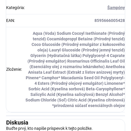
Kategória
:
Šampóny
EAN
:
8595666005428
Aqua (Voda) Sodium Cocoyl Isethionate (Prírodný
tenzid) Cocamidopropyl Betaine (Prírodný tenzid)
Coco Glucoside (Prírodný emulgátor z kokosového
oleja) Lauryl Glucoside (Prírodný jemný tenzid)
Glycerín (Hydratačná látka) Polyglyceryl-4 Caprate
(Prírodný emulgátor) Rosmarinus Officinalis Leaf Oil
(Esenciálny olej z rozmarínu lekárskeho) Anetholea
Zloženie
:
Anisata Leaf Extract (Extrakt z listov anízovej myrty)
Pinene* Camphor* Macadamia Seed Oil Polyglyceryl-
4 Esters (Prírodný olejový emulgátor) Limonene*
Sorbic Acid (Kyselina sorbová) Beta-Caryophyllene*
Salicylic Acid (Kyselina salicylová) Benzyl Alcohol*
Sodium Chloride (Soľ) Citric Acid (Kyselina citrónová)
*prirodzená súčasť esenciálnych olejov
Diskusia
Buďte prvý, kto napíše príspevok k tejto položke.