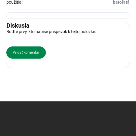
použitia
:
batoľatá
Diskusia
Buďte prvý, kto napíše príspevok k tejto položke.
Pridať komentár
Z
á
p
ä
t