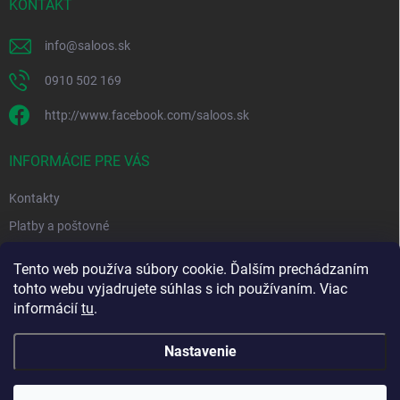
i
KONTAKT
e
info
@
saloos.sk
0910 502 169
http://www.facebook.com/saloos.sk
INFORMÁCIE PRE VÁS
Kontakty
Platby a poštovné
Obchodné podmienky
Tento web používa súbory cookie. Ďalším prechádzaním
Podmienky ochrany osobných údajov
tohto webu vyjadrujete súhlas s ich používaním. Viac
informácií
tu
.
Moja objednávka
Nastavenie