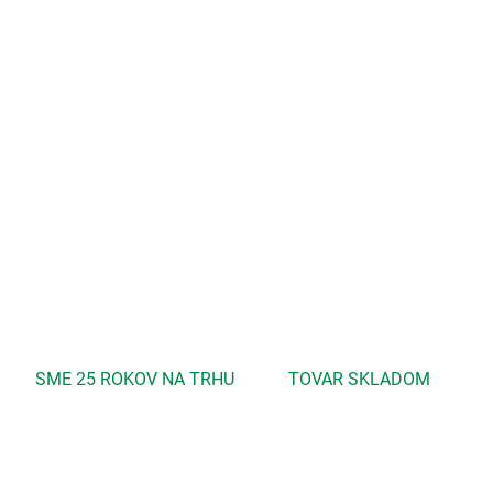
−
+
Pridať do košíka
Je bohatým zdrojom esenciálnych nenasýtených mastných
kyselín, predovšetkým kyseliny linolovej a kyseliny gama-
linolenovej. Je vhodný na regeneráciu suchej pokožky, na
problematickú pleť a vlasy.
DETAILNÉ INFORMÁCIE
OPÝTAŤ SA
STRÁŽIŤ
SME 25 ROKOV NA TRHU
TOVAR SKLADOM