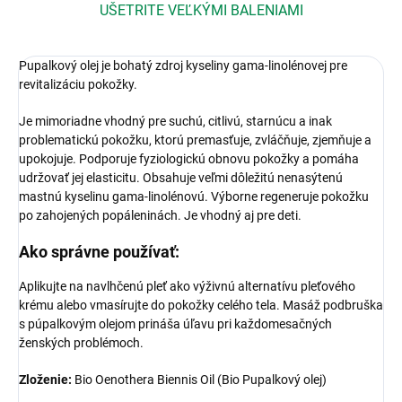
UŠETRITE VEĽKÝMI BALENIAMI
Pupalkový olej je bohatý zdroj kyseliny gama-linolénovej pre
revitalizáciu pokožky.
Je mimoriadne vhodný pre suchú, citlivú, starnúcu a inak
problematickú pokožku, ktorú premasťuje, zvláčňuje, zjemňuje a
upokojuje. Podporuje fyziologickú obnovu pokožky a pomáha
udržovať jej elasticitu. Obsahuje veľmi dôležitú nenasýtenú
mastnú kyselinu gama-linolénovú. Výborne regeneruje pokožku
po zahojených popáleninách. Je vhodný aj pre deti.
Ako správne používať:
Aplikujte na navlhčenú pleť ako výživnú alternatívu pleťového
krému alebo vmasírujte do pokožky celého tela. Masáž podbruška
s púpalkovým olejom prináša úľavu pri každomesačných
ženských problémoch.
Zloženie:
Bio Oenothera Biennis Oil (Bio Pupalkový olej)