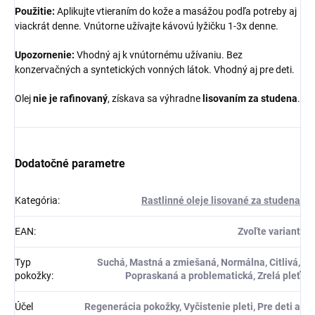
Použitie:
Aplikujte vtieraním do kože a masážou podľa potreby aj
viackrát denne. Vnútorne užívajte kávovú lyžičku 1-3x denne.
Upozornenie:
Vhodný aj k vnútornému užívaniu. Bez
konzervačných a syntetických vonných látok. Vhodný aj pre deti.
Olej
nie je rafinovaný
, získava sa výhradne
lisovaním za studena
.
Dodatočné parametre
Kategória
:
Rastlinné oleje lisované za studena
EAN
:
Zvoľte variant
Typ
Suchá, Mastná a zmiešaná, Normálna, Citlivá,
pokožky
:
Popraskaná a problematická, Zrelá pleť
Účel
Regenerácia pokožky, Vyčistenie pleti, Pre deti a