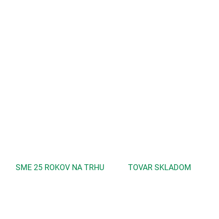
MOŽNOSTI DORUČENIA
−
+
Pridať do košíka
Prináša uvoľnenie a upokojenie pri nadmernom psychickom a
fyzickom vypätí. Regeneruje pokožku a uvoľňuje svaly, privoláva
spánok...
DETAILNÉ INFORMÁCIE
OPÝTAŤ SA
STRÁŽIŤ
SME 25 ROKOV NA TRHU
TOVAR SKLADOM