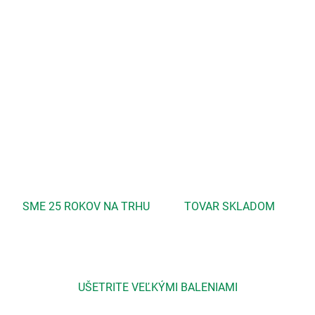
−
+
Pridať do košíka
Napomáha koncentrácii a zmierňuje bolesti hlavy a migrény.
Vhodný pri reumatizme a svalových bolestiach...
DETAILNÉ INFORMÁCIE
OPÝTAŤ SA
STRÁŽIŤ
SME 25 ROKOV NA TRHU
TOVAR SKLADOM
UŠETRITE VEĽKÝMI BALENIAMI