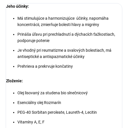
Jeho účinky:
Má stimulujúce a harmonizujúce účinky, napomáha
koncentrácii, zmierňuje bolesti hlavy a migrény
Prináša úľavu pri prechladnutí a dýchacích ťažkostiach,
podporuje potenie
Je vhodný pri reumatizme a svalových bolestiach, má
antiseptické a antispazmatické účinky
Prehrieva a prekrvuje končatiny
Zloženie:
Olej lisovaný za studena bio slnečnicový
Esenciálny olej Rozmarín
PEG-40 Sorbitan peroleate, Laureth-4, Lecitin
Vitamíny A, E, F