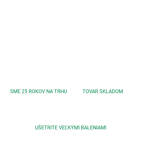
−
+
Pridať do košíka
Cielene stimuluje vlasové folikuly, podporuje rast nových vlasov a
zároveň pomáha zamedziť ich nadmernému vypadávaniu.
DETAILNÉ INFORMÁCIE
OPÝTAŤ SA
STRÁŽIŤ
SME 25 ROKOV NA TRHU
TOVAR SKLADOM
UŠETRITE VEĽKÝMI BALENIAMI