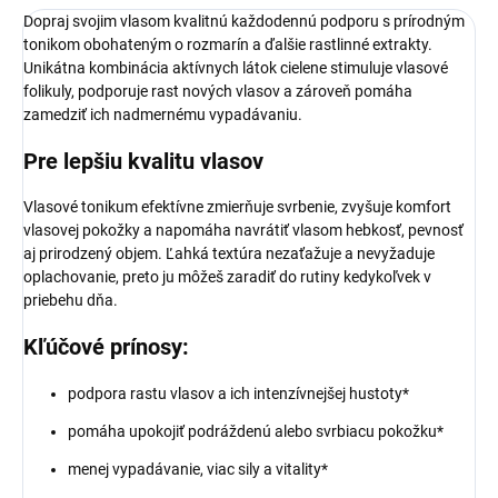
Dopraj svojim vlasom kvalitnú každodennú podporu s prírodným
tonikom obohateným o rozmarín a ďalšie rastlinné extrakty.
Unikátna kombinácia aktívnych látok cielene stimuluje vlasové
folikuly, podporuje rast nových vlasov a zároveň pomáha
zamedziť ich nadmernému vypadávaniu.
Pre lepšiu kvalitu vlasov
Vlasové tonikum efektívne zmierňuje svrbenie, zvyšuje komfort
vlasovej pokožky a napomáha navrátiť vlasom hebkosť, pevnosť
aj prirodzený objem. Ľahká textúra nezaťažuje a nevyžaduje
oplachovanie, preto ju môžeš zaradiť do rutiny kedykoľvek v
priebehu dňa.
Kľúčové prínosy:
podpora rastu vlasov a ich intenzívnejšej hustoty*
pomáha upokojiť podráždenú alebo svrbiacu pokožku*
menej vypadávanie, viac sily a vitality*