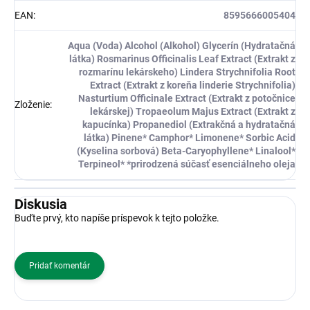
EAN
:
8595666005404
Aqua (Voda) Alcohol (Alkohol) Glycerín (Hydratačná
látka) Rosmarinus Officinalis Leaf Extract (Extrakt z
rozmarínu lekárskeho) Lindera Strychnifolia Root
Extract (Extrakt z koreňa linderie Strychnifolia)
Nasturtium Officinale Extract (Extrakt z potočnice
Zloženie
:
lekárskej) Tropaeolum Majus Extract (Extrakt z
kapucínka) Propanediol (Extrakčná a hydratačná
látka) Pinene* Camphor* Limonene* Sorbic Acid
(Kyselina sorbová) Beta-Caryophyllene* Linalool*
Terpineol* *prirodzená súčasť esenciálneho oleja
Diskusia
Buďte prvý, kto napíše príspevok k tejto položke.
Pridať komentár