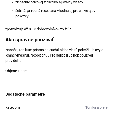
zlepšenie celkovej štruktúry aj kvality vlasov
šetrná, prírodná receptúra ​​vhodná aj pre citlivé typy
pokožky
*potvrdzuje až 81 % dobrovoľníkov zo štúdií
Ako správne používať
Nanášaj tonikum priamo na suchú alebo vlhkú pokožku hlavy a
jemne vmasíruj. Neoplachuj. Pre najlepší účinok používaj
pravidelne.
Objem:
100 ml
Dodatočné parametre
Kategória
:
Toniká a oleje