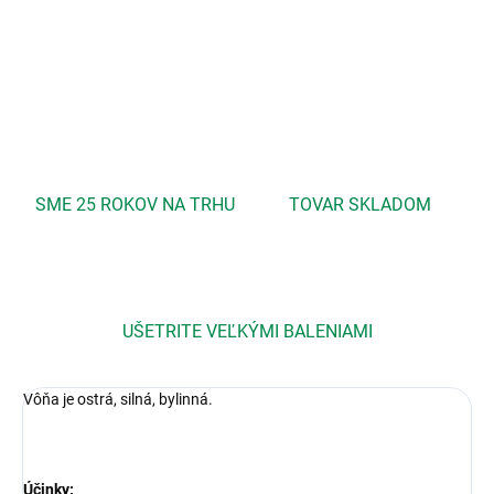
DETAILNÉ INFORMÁCIE
OPÝTAŤ SA
STRÁŽIŤ
SME 25 ROKOV NA TRHU
TOVAR SKLADOM
UŠETRITE VEĽKÝMI BALENIAMI
Vôňa je ostrá, silná, bylinná.
Účinky: