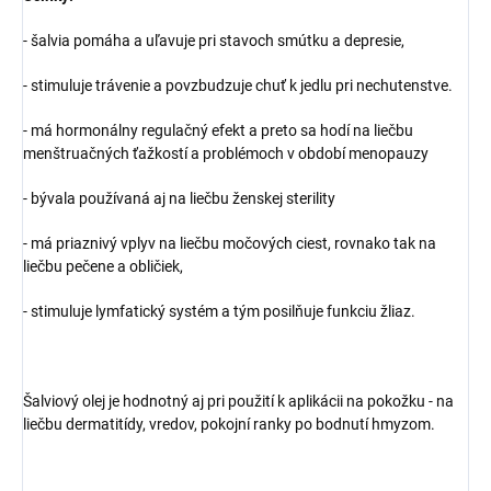
- šalvia pomáha a uľavuje pri stavoch smútku a depresie,
- stimuluje trávenie a povzbudzuje chuť k jedlu pri nechutenstve.
- má hormonálny regulačný efekt a preto sa hodí na liečbu
menštruačných ťažkostí a problémoch v období menopauzy
- bývala používaná aj na liečbu ženskej sterility
- má priaznivý vplyv na liečbu močových ciest, rovnako tak na
liečbu pečene a obličiek,
- stimuluje lymfatický systém a tým posilňuje funkciu žliaz.
Šalviový olej je hodnotný aj pri použití k aplikácii na pokožku - na
liečbu dermatitídy, vredov, pokojní ranky po bodnutí hmyzom.