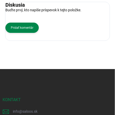
Diskusia
Buďte prvý, kto napíše príspevok k tejto položke.
Pridať komentár
Z
á
p
ä
t
i
KONTAKT
e
info
@
saloos.sk