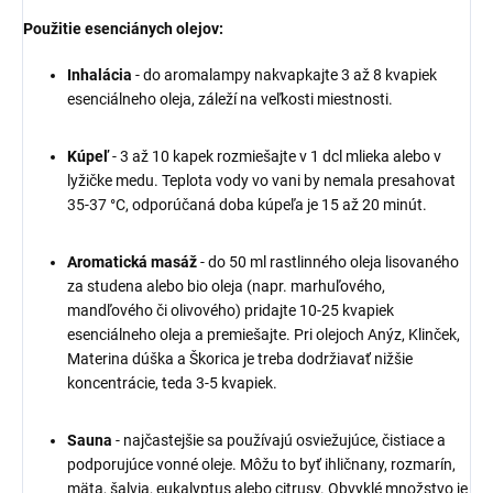
Použitie esenciánych olejov:
Inhalácia
- do aromalampy nakvapkajte 3 až 8 kvapiek
esenciálneho oleja, záleží na veľkosti miestnosti.
Kúpeľ
- 3 až 10 kapek rozmiešajte v 1 dcl mlieka alebo v
lyžičke medu. Teplota vody vo vani by nemala presahovat
35-37 °C, odporúčaná doba kúpeľa je 15 až 20 minút.
Aromatická masáž
- do 50 ml rastlinného oleja lisovaného
za studena alebo bio oleja (napr. marhuľového,
mandľového či olivového) pridajte 10-25 kvapiek
esenciálneho oleja a premiešajte. Pri olejoch Anýz, Klinček,
Materina dúška a Škorica je treba dodržiavať nižšie
koncentrácie, teda 3-5 kvapiek.
Sauna
- najčastejšie sa používajú osviežujúce, čistiace a
podporujúce vonné oleje. Môžu to byť ihličnany, rozmarín,
mäta, šalvia, eukalyptus alebo citrusy. Obvyklé množstvo je