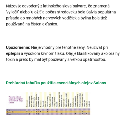
Názov je odvodený z latinského slova 'salvare', čo znamená
'vyliečiť' alebo 'uložiť' a počas stredoveku bola Šalvia populárna
prísada do mnohých nervových vodičiek a bylina bola tiež
používaná na čistenie ďasien.
Upozornenie:
Nie je vhodný pre tehotné ženy. Neužívať pri
epilepsii a vysokom krvnom tlaku. Olej je klasifikovaný ako orálny
toxín a preto by mal byť používaný s veľkou opatrnosťou.
Prehľadná tabuľka použitia esenciálnych olejov Saloos