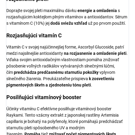
Doprajte svojej pleti maximálnu dávku
energie a omladenia
s
rozjasňujúcim koktejlom plným vitamínov a antioxidantov. Sérum
s vitamínom C (10%) jej
dodá sviežu vzhľad
už po prvom použití.
Rozjasňujúci vitamín C
Vitamín C v svojej najúčinnejšej forme, Ascorbyl Glucoside, patrí
medzi najsilnejšie antioxidanty
na rozjasnenie a omladenie pleti
.
Vďaka svojim antioxidačným vlastnostiam pomáha znižovať
pôsobenie voľných radikálov vytváraných slnečnými lúčmi,
čím
predchádza predčasnému starnutiu pokožky
vplyvom
slnečného žiarenia. Preukázateľne prispieva
k zosvetleniu
pigmentových škvŕn a zjednoteniu tónu pleti
.
Posilňujúci vitamínový booster
Účinky vitamínu C efektívne posilňuje vitamínový booster
Raykami. Tento vzácny extrakt z japonskej rastliny Artemisia
capillaris je bohatý na polyfenoly, ktoré pomáhajú predchádzať
starnutiu pleti spôsobeného UV a modrým
žiarením.
Pomáha
tiež
znižovať počet pigmentových škvŕn
.