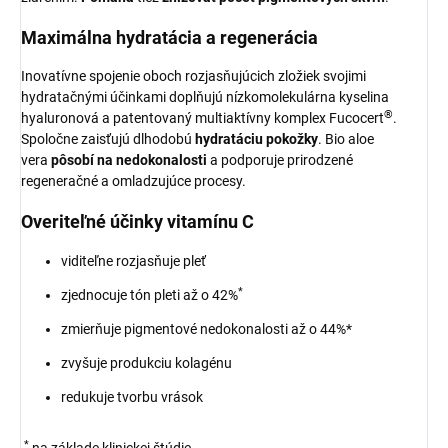
Maximálna hydratácia a regenerácia
Inovatívne spojenie oboch rozjasňujúcich zložiek svojimi
hydratačnými účinkami doplňujú nízkomolekulárna kyselina
®
hyaluronová a patentovaný multiaktívny komplex Fucocert
.
Spoločne zaisťujú dlhodobú
hydratáciu pokožky
. Bio aloe
vera
pôsobí na nedokonalosti
a podporuje prirodzené
regeneračné a omladzujúce procesy.
Overiteľné účinky vitamínu C
viditeľne rozjasňuje pleť
*
zjednocuje tón pleti až o 42%
zmierňuje pigmentové nedokonalosti až o 44%*
zvyšuje produkciu kolagénu
redukuje tvorbu vrások
*