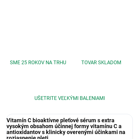
DETAILNÉ INFORMÁCIE
OPÝTAŤ SA
STRÁŽIŤ
SME 25 ROKOV NA TRHU
TOVAR SKLADOM
UŠETRITE VEĽKÝMI BALENIAMI
Vitamín C bioaktívne pleťové sérum
s extra
vysokým obsahom účinnej formy vitamínu C a
antioxidantov s klinicky overenými účinkami na
rozjasnenie pleti.