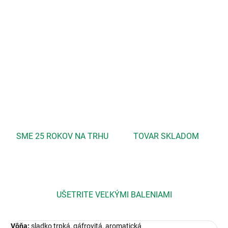
koncentráciu, Osvieženie, Nespavosť, Upokojenie, Posilnenie
srdcovej činnosti, Prechladnutie, Viróza, Nádcha, Problematická
pleť, Akné, Reumatizmus, Artritída, Stres, Úzkosť, Svalové napätie,
Bolesti, Kŕče, Zvyšuje krvný tlak
DETAILNÉ INFORMÁCIE
OPÝTAŤ SA
STRÁŽIŤ
SME 25 ROKOV NA TRHU
TOVAR SKLADOM
UŠETRITE VEĽKÝMI BALENIAMI
Vôňa:
sladko trpká, gáfrovitá, aromatická