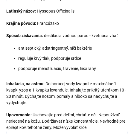
Latinský názov:
Hyssopus Officinalis
Krajina pôvodu:
Francúzsko
Spôsob získavania:
destilácia vodnou parou - kvetnúca vňať
antiseptický, adstringentný, ničí baktérie
reguluje krvý tlak, podporuje srdce
podporuje menštruáciu, trávenie, lieči rany
Inhalácia, na astmu:
Do horúcej vody kvapnite maximálne 1
kvapki yzop a 1 kvapku levandule. Inhalujte prikritý uterákom 10 -
20 minút. Dýchajte nosom, pomaly a hlboko sa nadychujte a
vydychujte.
Upozornenie:
Uschovajte pred deťmi, chráňte oči. Nepoužívať
neriedené na kožu. Dodržiavať nízke koncentrácie. Nevhodné pre
epileptikov, tehotné ženy. Môže vyvolať kŕče.