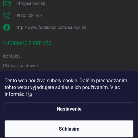
info
@
saloos.sk
0910 502 169
http://www.facebook.com/saloos.sk
INFORMÁCIE PRE VÁS
Kontakty
Platby a poštovné
Obchodné podmienky
Tento web používa súbory cookie. Ďalším prechádzaním
Podmienky ochrany osobných údajov
tohto webu vyjadrujete súhlas s ich používaním. Viac
informácií
tu
.
Moja objednávka
Nastavenie
Copyright 2026
Saloos.sk
. Všetky práva vyhradené.
Súhlasím
Vytvoril Shoptet