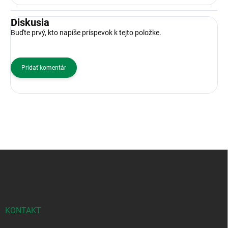
Diskusia
Buďte prvý, kto napíše príspevok k tejto položke.
Pridať komentár
Z
á
p
ä
t
i
KONTAKT
e