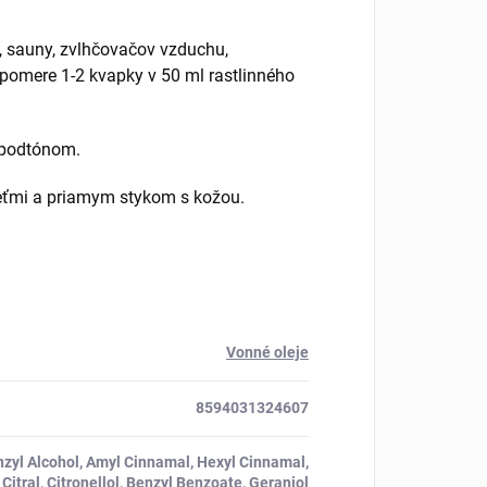
, sauny, zvlhčovačov vzduchu,
 pomere 1-2 kvapky v 50 ml rastlinného
 podtónom.
eťmi a priamym stykom s kožou.
Vonné oleje
8594031324607
nzyl Alcohol, Amyl Cinnamal, Hexyl Cinnamal,
Citral, Citronellol, Benzyl Benzoate, Geraniol