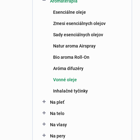
Aromaterapia
e
l
Esenciálne oleje
Zmesi esenciálnych olejov
Sady esenciálnych olejov
Natur aroma Airspray
Bio aroma Roll-On
Aróma difuzéry
Vonné oleje
Inhalačné tyčinky
Na pleť
Na telo
Na vlasy
Na pery