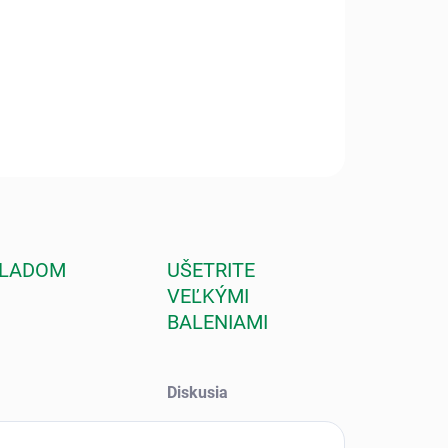
ILNÉ INFORMÁCIE
OPÝTAŤ SA
STRÁŽIŤ
KLADOM
UŠETRITE
VEĽKÝMI
BALENIAMI
Diskusia