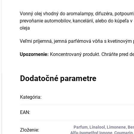
Vonný olej vhodný do aromalampy, difuzéra, potpourri
prevoňanie automobilov, kancelárií, alebo do kúpeľa v
oleja
Veľmi príjemná, jemná parfémová vôňa s kvetinovým
Upozornenie:
Koncentrovaný produkt. Chráňte pred d
Dodatočné parametre
Kategória
:
EAN
:
Parfum, Linalool, Limonene, Be
Zloženie
:
Alfa-Isomethyl Ionone, Coumarin, 