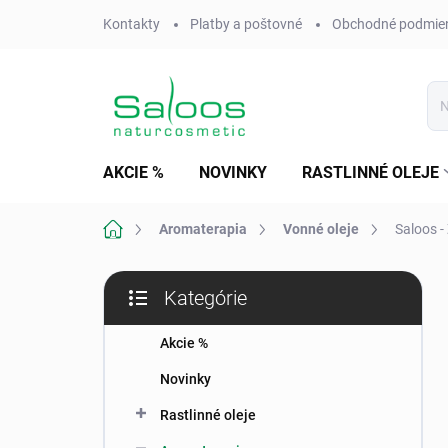
Prejsť
Kontakty
Platby a poštovné
Obchodné podmie
na
obsah
AKCIE %
NOVINKY
RASTLINNÉ OLEJE
Domov
Aromaterapia
Vonné oleje
Saloos -
B
Kategórie
o
Preskočiť
č
kategórie
n
Akcie %
ý
Novinky
p
a
Rastlinné oleje
n