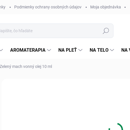
nky
Podmienky ochrany osobných údajov
Moja objednávka
Hľadať
AROMATERAPIA
NA PLEŤ
NA TELO
NA 
 Zelený mach vonný olej 10 ml
Neohodnotené
Podrobnosti hodnotenia
ZNAČKA:
SALOOS
3,
Jedn
Skl
cena
MÔŽ