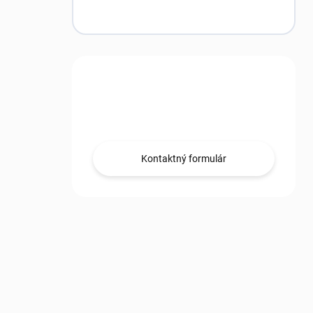
Máte otázku?
Obráťte sa na nás.
Kontaktný formulár