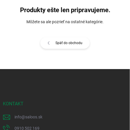
Produkty ešte len pripravujeme.
Môžete sa ale pozrieť na ostatné kategórie.
Späť do obchodu
Z
á
p
ä
t
i
KONTAKT
e
info
@
saloos.sk
0910 502 169