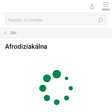
Prejsť
na
obsah
Hľadať
Telo
Afrodiziakálna