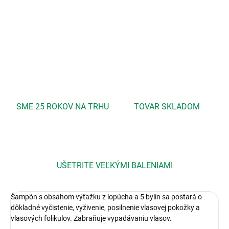
vypadávaniu s lopúchom a bylinkami.
DETAILNÉ INFORMÁCIE
OPÝTAŤ SA
STRÁŽIŤ
SME 25 ROKOV NA TRHU
TOVAR SKLADOM
UŠETRITE VEĽKÝMI BALENIAMI
Šampón s obsahom výťažku z lopúcha a 5 bylín sa postará o
dôkladné vyčistenie, vyživenie, posilnenie vlasovej pokožky a
vlasových folikulov. Zabraňuje vypadávaniu vlasov.