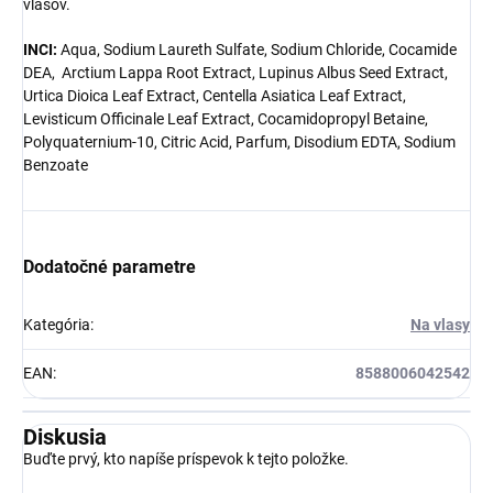
vlasov.
INCI:
Aqua, Sodium Laureth Sulfate, Sodium Chloride, Cocamide
DEA, Arctium Lappa Root Extract, Lupinus Albus Seed Extract,
Urtica Dioica Leaf Extract, Centella Asiatica Leaf Extract,
Levisticum Officinale Leaf Extract, Cocamidopropyl Betaine,
Polyquaternium-10, Citric Acid, Parfum, Disodium EDTA, Sodium
Benzoate
Dodatočné parametre
Kategória
:
Na vlasy
EAN
:
8588006042542
Diskusia
Buďte prvý, kto napíše príspevok k tejto položke.