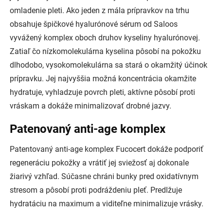
omladenie pleti. Ako jeden z mála prípravkov na trhu
obsahuje špičkové hyalurónové sérum od Saloos
vyvážený komplex oboch druhov kyseliny hyalurónovej.
Zatiaľ čo nízkomolekulárna kyselina pôsobí na pokožku
dlhodobo, vysokomolekulárna sa stará o okamžitý účinok
prípravku. Jej najvyššia možná koncentrácia okamžite
hydratuje, vyhladzuje povrch pleti, aktívne pôsobí proti
vráskam a dokáže minimalizovať drobné jazvy.
Patenovaný anti-age komplex
Patentovaný anti-age komplex Fucocert dokáže podporiť
regeneráciu pokožky a vrátiť jej sviežosť aj dokonale
žiarivý vzhľad. Súčasne chráni bunky pred oxidatívnym
stresom a pôsobí proti podráždeniu pleť. Predlžuje
hydratáciu na maximum a viditeľne minimalizuje vrásky.