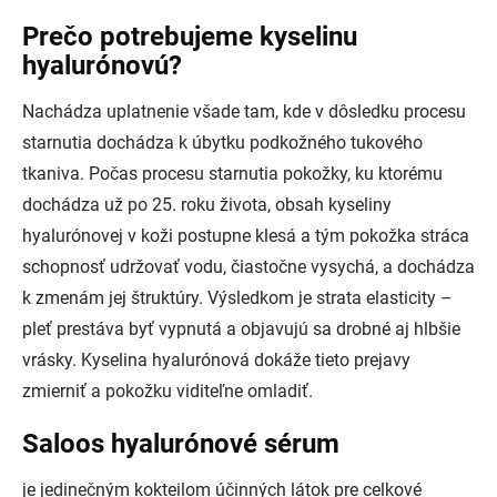
Prečo potrebujeme kyselinu
hyalurónovú?
Nachádza uplatnenie všade tam, kde v dôsledku procesu
starnutia dochádza k úbytku podkožného tukového
tkaniva. Počas procesu starnutia pokožky, ku ktorému
dochádza už po 25. roku života, obsah kyseliny
hyalurónovej v koži postupne klesá a tým pokožka stráca
schopnosť udržovať vodu, čiastočne vysychá, a dochádza
k zmenám jej štruktúry. Výsledkom je strata elasticity –
pleť prestáva byť vypnutá a objavujú sa drobné aj hlbšie
vrásky. Kyselina hyalurónová dokáže tieto prejavy
zmierniť a pokožku viditeľne omladiť.
Saloos hyalurónové sérum
je jedinečným kokteilom účinných látok pre celkové