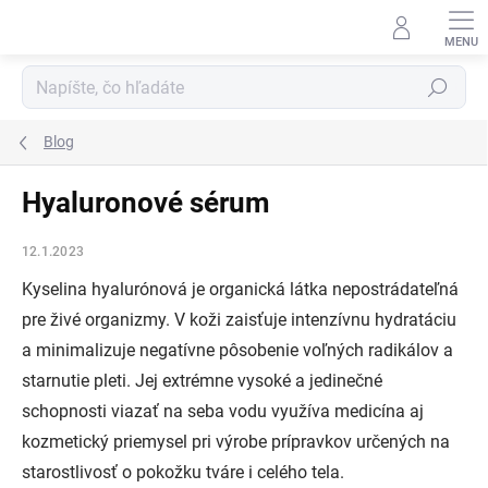
Prejsť
na
obsah
Hľadať
Blog
Hyaluronové sérum
12.1.2023
Kyselina hyalurónová je organická látka nepostrádateľná
pre živé organizmy. V koži zaisťuje intenzívnu hydratáciu
a minimalizuje negatívne pôsobenie voľných radikálov a
starnutie pleti. Jej extrémne vysoké a jedinečné
schopnosti viazať na seba vodu využíva medicína aj
kozmetický priemysel pri výrobe prípravkov určených na
starostlivosť o pokožku tváre i celého tela.