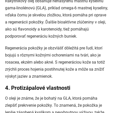
Rakytníkový olej obsahuje nenasýtenú mastnú kyselinu
gama-linolénovú (GLA), príklad omega-6 mastnej kyseliny,
vďaka čomu je skvelou zložkou, ktorá pomáha pri oprave
a regenerácii pokožky. Ďalšie bioaktívne zlúčeniny v oleji,
ako sú flavonoidy a karotenoidy, tiež pomáhajú
podporovať regeneráciu kožných buniek.
Regenerácia pokožky je obzvlášť dôležitá pre ľudí, ktorí
bojujú s rôznymi kožnými ochoreniami na tvári, ako je
rosacea, ekzém alebo akné. S regeneráciou kože sa totiž
zrýchli proces hojenia postihnutej kože a môže sa znížiť
výskyt jaziev a znamienok.
4. Protizápalové vlastnosti
O oleji je známe, že je bohatý na GLA, ktorá pomáha
zlepšiť prekrvenie pokožky. To znamená, že pokožka je
lepšie zásobená kyslíkom a nevyhnutnou výživou, takže