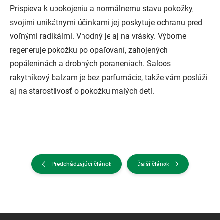
Prispieva k upokojeniu a normálnemu stavu pokožky,
svojimi unikátnymi účinkami jej poskytuje ochranu pred
voľnými radikálmi. Vhodný je aj na vrásky. Výborne
regeneruje pokožku po opaľovaní, zahojených
popáleninách a drobných poraneniach. Saloos
rakytníkový balzam je bez parfumácie, takže vám poslúži
aj na starostlivosť o pokožku malých detí.
Predchádzajúci článok
Ďalší článok
Z