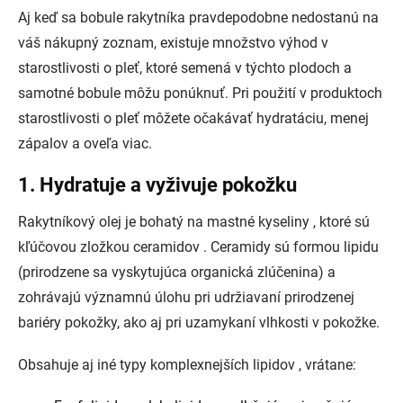
Aj keď sa bobule rakytníka pravdepodobne nedostanú na
váš nákupný zoznam, existuje množstvo výhod v
starostlivosti o pleť, ktoré semená v týchto plodoch a
samotné bobule môžu ponúknuť. Pri použití v produktoch
starostlivosti o pleť môžete očakávať hydratáciu, menej
zápalov a oveľa viac.
1. Hydratuje a vyživuje pokožku
Rakytníkový olej je bohatý na mastné kyseliny , ktoré sú
kľúčovou zložkou ceramidov . Ceramidy sú formou lipidu
(prirodzene sa vyskytujúca organická zlúčenina) a
zohrávajú významnú úlohu pri udržiavaní prirodzenej
bariéry pokožky, ako aj pri uzamykaní vlhkosti v pokožke.
Obsahuje aj iné typy komplexnejších lipidov , vrátane: