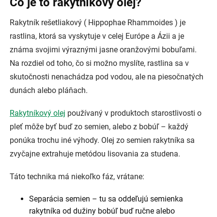
Čo je to rakytníkový olej?
Rakytník rešetliakový ( Hippophae Rhammoides ) je
rastlina, ktorá sa vyskytuje v celej Európe a Ázii a je
známa svojimi výraznými jasne oranžovými bobuľami.
Na rozdiel od toho, čo si možno myslíte, rastlina sa v
skutočnosti nenachádza pod vodou, ale na piesočnatých
dunách alebo pláňach.
Rakytníkový olej
používaný v produktoch starostlivosti o
pleť môže byť buď zo semien, alebo z bobúľ – každý
ponúka trochu iné výhody. Olej zo semien rakytníka sa
zvyčajne extrahuje metódou lisovania za studena.
Táto technika má niekoľko fáz, vrátane:
Separácia semien – tu sa oddeľujú semienka
rakytníka od dužiny bobúľ buď ručne alebo