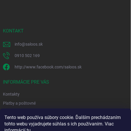
á
p
ä
t
i
KONTAKT
e
info
@
saloos.sk
0910 502 169
http://www.facebook.com/saloos.sk
INFORMÁCIE PRE VÁS
Kontakty
Platby a poštovné
Obchodné podmienky
Tento web používa súbory cookie. Ďalším prechádzaním
Podmienky ochrany osobných údajov
tohto webu vyjadrujete súhlas s ich používaním. Viac
informácií
tu
.
Moja objednávka