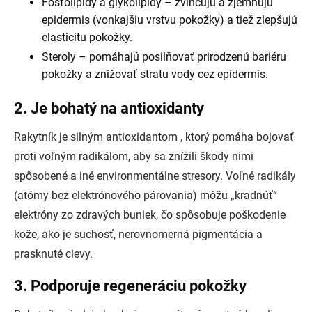
Fosfolipidy a glykolipidy – zvlhčujú a zjemňujú
epidermis (vonkajšiu vrstvu pokožky) a tiež zlepšujú
elasticitu pokožky.
Steroly – pomáhajú posilňovať prirodzenú bariéru
pokožky a znižovať stratu vody cez epidermis.
2. Je bohatý na antioxidanty
Rakytník je silným antioxidantom , ktorý pomáha bojovať
proti voľným radikálom, aby sa znížili škody nimi
spôsobené a iné environmentálne stresory. Voľné radikály
(atómy bez elektrónového párovania) môžu „kradnúť“
elektróny zo zdravých buniek, čo spôsobuje poškodenie
kože, ako je suchosť, nerovnomerná pigmentácia a
prasknuté cievy.
3. Podporuje regeneráciu pokožky