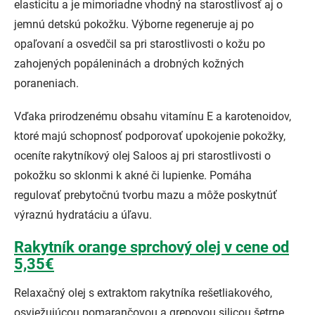
elasticitu a je mimoriadne vhodný na starostlivosť aj o
jemnú detskú pokožku. Výborne regeneruje aj po
opaľovaní a osvedčil sa pri starostlivosti o kožu po
zahojených popáleninách a drobných kožných
poraneniach.
Vďaka prirodzenému obsahu vitamínu E a karotenoidov,
ktoré majú schopnosť podporovať upokojenie pokožky,
oceníte rakytníkový olej Saloos aj pri starostlivosti o
pokožku so sklonmi k akné či lupienke. Pomáha
regulovať prebytočnú tvorbu mazu a môže poskytnúť
výraznú hydratáciu a úľavu.
Rakytník orange sprchový olej v cene od
5,35€
Relaxačný olej s extraktom rakytníka rešetliakového,
osviežujúcou pomarančovou a grepovou silicou šetrne